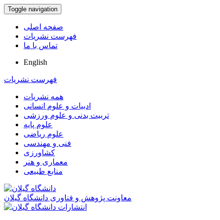
Toggle navigation
صفحه اصلی
فهرست نشریات
تماس با ما
English
فهرست نشریات
همه نشریات
ادبیات و علوم انسانی
تربیت بدنی و علوم ورزشی
علوم پایه
علوم ریاضی
فنی و مهندسی
کشاورزی
معماری و هنر
منابع طبیعی
معاونت پژوهش و فناوری دانشگاه گیلان