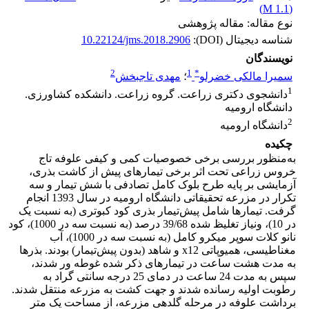
)
1.1 M
(
نوع مقاله: مقاله پژوهشی
شناسه دیجیتال (DOI):
10.22124/jms.2018.2906
نویسندگان
2
1
*
سمیرا مالکی خضرلو
؛
مهدی تاجبخش
1
دانشجوی دکتری زراعت. گروه زراعت. دانشکده کشاورزی.
دانشگاه ارومیه
2
دانشگاه ارومیه
چکیده
به‌منظور بررسی برخی خصوصیات کمی و کیفی علوفه تاج
خروس زراعی تحت اثر برخی تیمارهای پیش از کاشت بذری،
آزمایشی بر پایه طرح بلوک کامل تصادفی با شش تیمار و سه
تکرار در مزرعه تحقیقاتی دانشگاه ارومیه در سال 1393 انجام
گرفت. تیمارها شامل پیش‌تیمار بذری کود کبوتری (به نسبت یک
در 10)، ونیاز تغلیظ شده 39/68 درصد (به نسبت سه در 1000)، کود
نانو کلات سوپر میکرو کامل (به نسبت سه در 1000)، آب
مغناطیسی، همیوپاتی x12 و شاهد (بدون پیش‌تیمار) بودند. بذرها
به مدت هشت ساعت در تیمارهای ذکر شده غوطه ور شدند،
سپس به مدت 24 ساعت در دمای 25 درجه سانتی گراد به
رطوبت اولیه رسانده شدند و جهت کشت به مزرعه منتقل شدند.
برداشت علوفه در مرحله گلدهی مزرعه، از مساحت یک متر