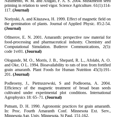
Nasimento, W. M. and Aragao, F. A. S. 2004. Muskmelon seed
priming in relation to seed vigor. Science Agriculture. 61(1):114-
117.
(Journal)
Noriyuki, A. and Kitazawa, H. 1999. Effect of magnetic field on
the germination of plants. Journal of Applied Physic. 85:2-54.
(Journal)
Ofitserov, E. N. 2001. Amaranth: perspective raw material for
food-processing and pharmaceutical industry. Chemistry and
Computational Simulation. Butlerov Communications, 2(5):
code 1vr01.
(Journal)
Ologunde, M. O., Morris, J. B., Shepard, R. L., Afolabi, A. O.
and Oke, O L. 1994. Bioavailability to rats of iron from fortified
grain amaranth. Plant Foods for Human Nutrition 45(3):191-
201.
(Journal)
Podleoeny, J., Pietruszewski, S and Podleoena, A. 2004.
Efficiency of the magnetic treatment of broad bean seeds
cultivated under experimental plot conditions. International
Agrophysics 18: 65–71.
(Journal)
Putnam, D. H. 1990. Agronomic practices for grain amaranth.
In: Proc. Fourth Amaranth Conf. Minnesota Ext. Serv.,
Minnesota Agr. Univ. Minnesota, St Paul. 151-162.