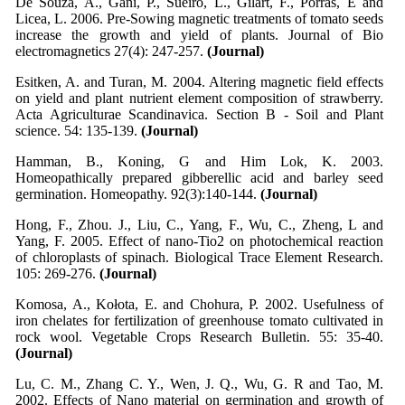
De Souza, A., Gani, P., Sueiro, L., Gilart, F., Porras, E and
Licea, L. 2006. Pre-Sowing magnetic treatments of tomato seeds
increase the growth and yield of plants. Journal of Bio
electromagnetics 27(4): 247-257.
(Journal)
Esitken, A. and Turan, M. 2004. Altering magnetic field effects
on yield and plant nutrient element composition of strawberry.
Acta Agriculturae Scandinavica. Section B - Soil and Plant
science. 54: 135-139.
(Journal)
Hamman, B., Koning, G and Him Lok, K. 2003.
Homeopathically prepared gibberellic acid and barley seed
germination. Homeopathy. 92(3):140-144.
(Journal)
Hong, F., Zhou. J., Liu, C., Yang, F., Wu, C., Zheng, L and
Yang, F. 2005. Effect of nano-Tio2 on photochemical reaction
of chloroplasts of spinach. Biological Trace Element Research.
105: 269-276.
(Journal)
Komosa, A., Kołota, E. and Chohura, P. 2002. Usefulness of
iron chelates for fertilization of greenhouse tomato cultivated in
rock wool. Vegetable Crops Research Bulletin. 55: 35-40.
(Journal)
Lu, C. M., Zhang C. Y., Wen, J. Q., Wu, G. R and Tao, M.
2002. Effects of Nano material on germination and growth of