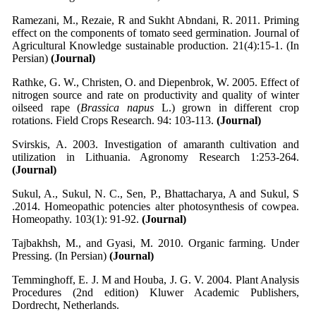
Ramezani, M., Rezaie, R and Sukht Abndani, R. 2011. Priming
effect on the components of tomato seed germination. Journal of
Agricultural Knowledge sustainable production. 21(4):15-1. (In
Persian)
(Journal)
Rathke, G. W., Christen, O. and Diepenbrok, W. 2005. Effect of
nitrogen source and rate on productivity and quality of winter
oilseed rape (
Brassica napus
L.) grown in different crop
rotations. Field Crops Research. 94: 103-113.
(Journal)
Svirskis, A. 2003. Investigation of amaranth cultivation and
utilization in Lithuania. Agronomy Research 1:253-264.
(Journal)
Sukul, A., Sukul, N. C., Sen, P., Bhattacharya, A and Sukul, S
.2014. Homeopathic potencies alter photosynthesis of cowpea.
Homeopathy. 103(1): 91-92.
(Journal)
Tajbakhsh
, M., and Gyasi, M. 2010. Organic farming. Under
Pressing. (In Persian)
(Journal)
Temminghoff, E. J. M and Houba, J. G. V. 2004. Plant Analysis
Procedures (2nd edition) Kluwer Academic Publishers,
Dordrecht, Netherlands.