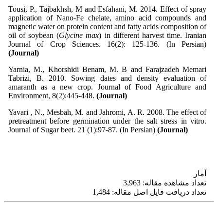
Tousi, P., Tajbakhsh, M and Esfahani, M. 2014. Effect of spray
application of Nano-Fe chelate, amino acid compounds and
magnetic water on protein content and fatty acids composition of
oil of soybean (
Glycine max
) in different harvest time. Iranian
Journal of Crop Sciences. 16(2): 125-136. (In Persian)
(Journal)
Yarnia, M., Khorshidi Benam, M. B and Farajzadeh Memari
Tabrizi, B. 2010. Sowing dates and density evaluation of
amaranth as a new crop. Journal of Food Agriculture and
Environment, 8(2):445-448.
(Journal)
Yavari
, N., Mesbah, M. and Jahromi, A. R. 2008. The effect of
pretreatment before germination under the salt stress in vitro.
Journal of Sugar beet. 21 (1):97-87. (In Persian)
(Journal)
آمار
تعداد مشاهده مقاله: 3,963
تعداد دریافت فایل اصل مقاله: 1,484