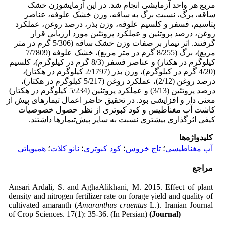
مربع هر واحد آزمایشی انجام شد. در این آزمایشوزن خشک
ساقه، برگ، نسبت برگ به ساقه، وزن خشک علوفه، عناصر
پتاسیم، فسفر و کلسیم علوفه، وزن بذر، درصد روغن، عملکرد
روغن، درصد پروتئین و عملکرد پروتئین مورد ارزیابی قرار
گرفتند. اثر تیمار بر صفات وزن خشک ساقه (5/306 گرم در متر
مربع)، برگ (8/255 گرم در متر مربع)، خشک علوفه (7/7809
کیلوگرم در هکتار) و عناصر فسفر (8/3 گرم در کیلوگرم)، کلسیم
(4/20 گرم در کیلوگرم)، وزن بذر (2/1797 کیلوگرم در هکتار)،
درصد روغن (2/12)، عملکرد روغن (5/217 کیلوگرم در هکتار)،
درصد پروتئین (3/13) و عملکرد پروتئین (5/234 کیلوگرم در هکتار)
معنی دار و افزایشی بود. در تحقیق حاضر اعمال تیمارهای پیش از
کاشت آب مغناطیس و کود کبوتری از نظر حصول خصوصیات
کیفی اثرگذاری بیشتری نسبت به سایر پیش‌تیمارها داشتند.
کلیدواژه‌ها
آب مغناطیسی
؛
تاج خروس
؛
کود کبوتری
؛
نانو کلات
؛
همیوپاتی
مراجع
Ansari Ardali, S. and AghaAlikhani, M. 2015. Effect of plant
density and nitrogen fertilizer rate on forage yield and quality of
cultivated amaranth (
Amaranthus cruentus
L.). Iranian Journal
of Crop Sciences. 17(1): 35-36. (In Persian)
(Journal)