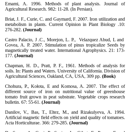
Emami, A. 1996. Methods of plant analysis. Journal of
Agricultural Research. 982: 11-28. (In Persian).
Briat, J. F., Curie, C. and Gaymard, F. 2007. Iron utilization and
metabolism in plants. Current Opinion in Plant Biology .10:
276-282.
(Journal)
Castro Palacio, J .C., Morejon, L. P., Velazquez Abud, L and
Govea, A. P. 2007. Stimulation of pinus tropicalize Seeds by
magnetically treated water. International Agrophysics. 21: 173-
177.
(Journal)
Chapman, H. D., Pratt, P. F., 1961. Methods of analysis for
soils. In: Plants and Waters. University of California. Division of
Agricultural Sciences, Oakland, CA, USA, 309 pp.
(Book)
Chohura, P., Kołota, E and Komosa, A. 2007. The effect of
different source of iron on nutritional value of greenhouse
tomato fruit grown in peat substrate. Vegetable crops research
bulletin. 67: 55-61.
(Journal)
Danilov
, V., Bas, T., Eltez, M., and Rizakulyeva, A. 1994.
Artificial magnetic field effects on yield and quality of tomatoes.
Acta Horticulturae. 366: 279-285.
(Journal)