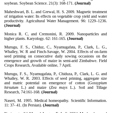
soybean. Soybean Science. 21(3): 168-171.
(Journal)
Maheshwari, B. L. and Grewal, H. S. 2009. Magnetic treatment
of irrigation water: Its effects on vegetable crop yield and water
productivity. Agricultural Water Management. 96: 1229–1236.
(Journal)
Monica R. C, and Cremonini, R. 2009. Nanoparticles and
higher plants. Karyology. 62: 161-165.
(Journal)
Murugu, F. S., Chiduz, C., Nyamugafata, P., Clark, L. G.,
Whalley, W. R and Finch-Savage, W. 2004. Effects of on-farm
seed priming on consecutive daily sowing occasions on the
emergence and growth of maize in semi-arid Zimbabwe. Field
Crops Research, Available online, 7 April.
Murugu, F. S., Nyamugafata, P., Chiduza, P., Clark, L. G. and
Whalley, W. R. 2003. Effects of seed priming, aggregate size
and matric potential on emergence of cotton (
Gossypium
hirsutum
L.) and maize (
Zea mays
L.). Soil and Tillage
Research, 74:161-168.
(Journal)
Naseri, M. 1995. Medical homeopathy. Scientific Information.
11: 37- 41. (In Persian).
(Journal)