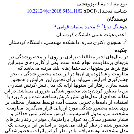
نوع مقاله: مقاله پژوهشی
شناسه دیجیتال (DOI):
10.22124/jcr.2018.6451.1162
نویسندگان
2
1
*
هوشنگ دباغ
؛
محمد سلمان قوامی
1
عضو هیئت علمی دانشگاه کردستان
2
دانشجوی دکتری سازه، دانشکده مهندسی، دانشگاه کردستان
چکیده
در سال‌های اخیر مطالعات زیادی بر روی اثر محصورشدگی در
بتن‌های پرمقاومت انجام شده است. یکی از کاربردهای مهم این
نوع بتن‌ها در ستونهای ساختمان‌های بلند مرتبه می‌باشد که
مقاومت و شکل‌پذیری آن‌ها در اثر پدیده محصور شدگی به نحو
چشم‌گیری افزایش می‌یابد. برای تخمین این افزایش و همچنین
شبیه سازی رفتار این ستونها ارائه یک مدل تنش-کرنش فشاری
بتن با منظور کردن پدیده محصور شدگی ضروری می‌باشد. در این
مقاله تعدادی از مدل‌های تنش-کرنش شناخته شده و پرکاربرد با
استفاده از داده‌های تجربی بدست آمده توسط محققان مختلف بر
روی پدیده محصور شدگی مورد ارزیابی قرار می‌گیرند. مقاومت
مشخصه بتن، مدول الاستیسیته، کرنش متناظر تنش حداکثر و
فشار محصور شدگی به عنوان پارامترهای موثر در رفتار بتن‌های
محصور شده در نظر گرفته می‌شوند. بر اساس این بررسی، یک
مدل مشخصه توسعه یافته با در نظر گرفتن اثرات محصور‌شدگی