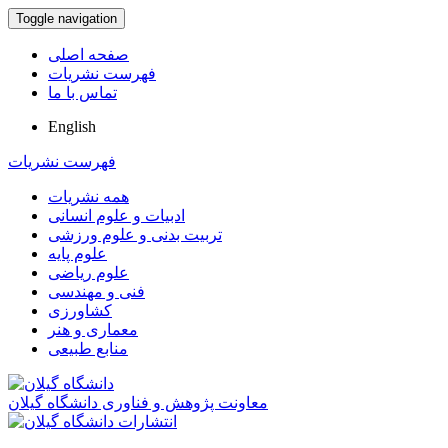
Toggle navigation
صفحه اصلی
فهرست نشریات
تماس با ما
English
فهرست نشریات
همه نشریات
ادبیات و علوم انسانی
تربیت بدنی و علوم ورزشی
علوم پایه
علوم ریاضی
فنی و مهندسی
کشاورزی
معماری و هنر
منابع طبیعی
معاونت پژوهش و فناوری دانشگاه گیلان