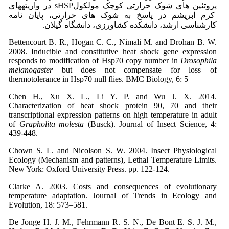
پروتئین های شوک حرارتی کوچک مولکولsHSP در واریته­های
کرم ابریشم در پاسخ به شوک های حرارتی، پایان نامه
کارشناسی ارشد، دانشکده کشاورزی، دانشگاه گیلان.
Bettencourt B. R., Hogan C. C., Nimali M. and Drohan B. W.
2008. Inducible and constitutive heat shock gene expression
responds to modification of Hsp70 copy number in
Drosophila
melanogaster
but does not compensate for loss of
thermotolerance in Hsp70 null flies. BMC Biology, 6: 5
Chen H., Xu X. L., Li Y. P. and Wu J. X. 2014.
Characterization of heat shock protein 90, 70 and their
transcriptional expression patterns on high temperature in adult
of
Grapholita molesta
(Busck). Journal of Insect Science, 4:
439-448.
Chown S. L. and Nicolson S. W. 2004. Insect Physiological
Ecology (Mechanism and patterns), Lethal Temperature Limits.
New York: Oxford University Press. pp. 122-124.
Clarke A. 2003. Costs and consequences of evolutionary
temperature adaptation. Journal of Trends in Ecology and
Evolution, 18: 573–581.
De Jonge H. J. M., Fehrmann R. S. N., De Bont E. S. J. M.,