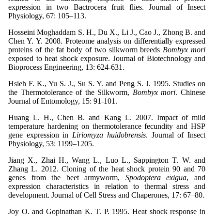
expression in two Bactrocera fruit flies. Journal of Insect
Physiology, 67: 105–113.
Hosseini Moghaddam S. H., Du X., Li J., Cao J., Zhong B. and
Chen Y. Y. 2008. Proteome analysis on differentially expressed
proteins of the fat body of two silkworm breeds
Bombyx mori
exposed to heat shock exposure. Journal of Biotechnology and
Bioprocess Engineering, 13: 624-631.
Hsieh F. K., Yu S. J., Su S. Y. and Peng S. J. 1995. Studies on
the Thermotolerance of the Silkworm,
Bombyx mori
. Chinese
Journal of Entomology, 15: 91-101.
Huang L. H., Chen B. and Kang L. 2007. Impact of mild
temperature hardening on thermotolerance fecundity and HSP
gene expression in
Liriomyza huidobrensis
. Journal of Insect
Physiology, 53: 1199–1205.
Jiang X., Zhai H., Wang L., Luo L., Sappington T. W. and
Zhang L. 2012. Cloning of the heat shock protein 90 and 70
genes from the beet armyworm,
Spodoptera exigua
, and
expression characteristics in relation to thermal stress and
development. Journal of Cell Stress and Chaperones, 17: 67–80.
Joy O. and Gopinathan K. T. P. 1995. Heat shock response in