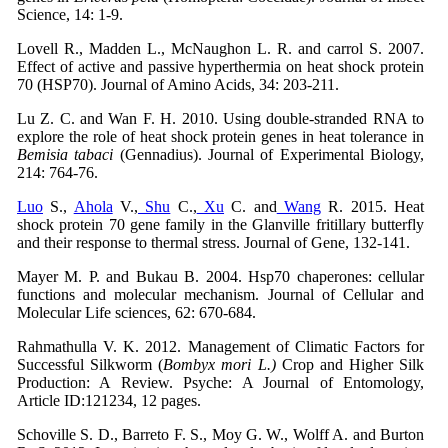
Science, 14: 1-9.
Lovell R., Madden L., McNaughon L. R. and carrol S. 2007.
Effect of active and passive hyperthermia on heat shock protein
70 (HSP70). Journal of Amino Acids, 34: 203-211.
Lu Z. C. and Wan F. H. 2010. Using double-stranded RNA to
explore the role of heat shock protein genes in heat tolerance in
Bemisia tabaci
(Gennadius). Journal of Experimental Biology,
214: 764-76.
Luo
S.,
Ahola
V.,
Shu
C.,
Xu
C. and
Wang
R. 2015. Heat
shock protein 70 gene family in the Glanville fritillary butterfly
and their response to thermal stress. Journal of Gene, 132-141.
Mayer M. P. and Bukau B. 2004. Hsp70 chaperones: cellular
functions and molecular mechanism. Journal of Cellular and
Molecular Life sciences, 62: 670-684.
Rahmathulla V. K. 2012. Management of Climatic Factors for
Successful Silkworm (
Bombyx mori L.)
Crop and Higher Silk
Production: A Review. Psyche: A Journal of Entomology,
Article ID:121234, 12 pages.
Schoville S. D., Barreto F. S., Moy G. W., Wolff A. and Burton