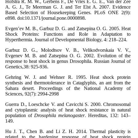
Hofstra R. M. W., Gerbens F., De Vries E. G. E., Van der Zee
A. G. J., Te Meerman G. J. and Ter Elst A. 2007. Evidence
Based Selection of Housekeeping Genes. PLoS ONE 2(9):
e898. doi:10.1371/journal.pone.0000898.
Evgen’ev M. B., Garbuz D. G. and Zatsepina O. G. 2005. Heat
Shock Proteins: Functions and Role in Adaptation to
Hyperthermia. Journal of Developmental Biology, 4: 218–224.
Garbuz D. G., Molodtsov V. B., Velikodvorskaia V. V.,
Evgenev M. B. and Zatsepina O. G. 2002. Evolution of the
response to heat shock in genus Drosophila. Russian Journal of
Genetics,38: 925-936.
Gehring W. J. and Wehner R. 1995. Heat shock protein
synthesis and thermotolerance in Cataglyphis, an ant from the
Sahara desert. Proceedings of the National Academy of
Sciences, 92(7): 2994-2998
Guerra D., Loeschcke V. and Cavicchi S. 2000. Chromosomal
and cytoplasmic analysis of heat shock resistance in natural
population of
Drosophila melanogaster
. Hereditas, 132: 143–
149.
Hu J. T., Chen B. and Li Z. H. 2014. Thermal plasticity is
related to the hardening response of heat shock protein