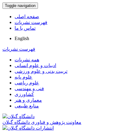
Toggle navigation
صفحه اصلی
فهرست نشریات
تماس با ما
English
فهرست نشریات
همه نشریات
ادبیات و علوم انسانی
تربیت بدنی و علوم ورزشی
علوم پایه
علوم ریاضی
فنی و مهندسی
کشاورزی
معماری و هنر
منابع طبیعی
معاونت پژوهش و فناوری دانشگاه گیلان