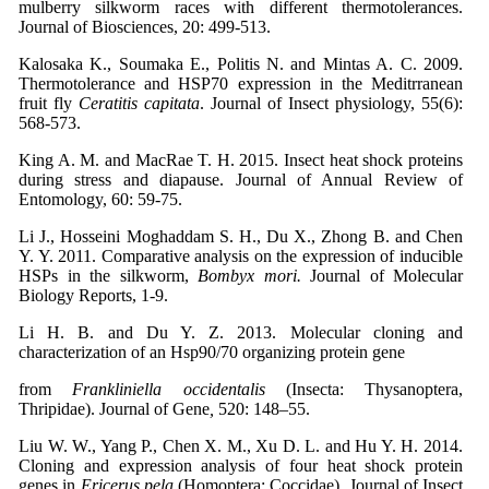
mulberry silkworm races with different thermotolerances.
Journal of Biosciences, 20: 499-513.
Kalosaka K., Soumaka E., Politis N. and Mintas A. C. 2009.
Thermotolerance and HSP70 expression in the Meditrranean
fruit fly
Ceratitis capitata
. Journal of Insect physiology, 55(6):
568-573.
King A. M. and MacRae T. H. 2015. Insect heat shock proteins
during stress and diapause. Journal of Annual Review of
Entomology, 60: 59-75.
Li J., Hosseini Moghaddam S. H., Du X., Zhong B. and Chen
Y. Y. 2011. Comparative analysis on the expression of inducible
HSPs in the silkworm,
Bombyx mori.
Journal of Molecular
Biology Reports, 1-9.
Li H. B. and Du Y. Z. 2013. Molecular cloning and
characterization of an Hsp90/70 organizing protein gene
from
Frankliniella occidentalis
(Insecta: Thysanoptera,
Thripidae). Journal of Gene
,
520: 148–55.
Liu W. W., Yang P., Chen X. M., Xu D. L. and Hu Y. H. 2014.
Cloning and expression analysis of four heat shock protein
genes in
Ericerus pela
(Homoptera: Coccidae). Journal of Insect