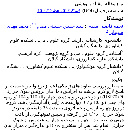
نوع مقاله: مقاله پژوهشی
شناسه دیجیتال (DOI):
10.22124/ar.2017.2543
نویسندگان
2
*
1
نجمه فاضلی مقدم
؛
سید حسین حسینی مقدم
؛
محمد مهدی
3
سوهانی
1
دانشجوی کارشناسی ارشد گروه علوم دامی، دانشکده علوم
کشاورزی، دانشگاه گیلان
2
استادیار گروه علوم دامی و گروه پژوهشی کرم ابریشم،
دانشکده علوم کشاورزی، دانشگاه گیلان
3
دانشیار گروه بیوتکنولوژی، دانشکده علوم کشاورزی، دانشگاه
گیلان
چکیده
به منظور بررسی تفاوت‌­های ژنتیکی اعم از نوع والد و جنسیت بر
پاسخ لارو کرم ابریشم به افزایش دما، بیان پروتئین شوک حرارتی
70 (HSP70) در دو جنس نر و ماده در چهار والد 110 و 104 (واریته­
های چینی) و 103 و 107 (واریته­‌های ژاپنی) اندازه­گیری شد. لاروها
در روز چهارم از سن پنجم لاروی به مدت 35 دقیقه در معرض
◦
شوک حرارتی C
45 قرار گرفته و سپس نمونه­گیری از بافت
چربی در صفر، دو، چهار و بیست و چهار ساعت پس از شوک
حرارتی انجام شد. پس از استخراج RNA و اندازه‌گیری میزان بیان