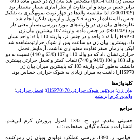
نسبی ژن (qRT-PCR) مشخص شد بیان ژن در جنس ماده 8/13
برابر جنس نر بوده و این تفاوت از نظر آماری بسیار معنی­دار بود
(0001/0
P
<
). لذا مقایسه والدها در چهار نوبت نمونه­گیری به تفکیک
جنس با استفاده از تجزیه فاکتوریل و آزمون دانکن انجام شد.
تفاوت‌های بیان ژن در واریته‌های مورد بررسی بسیار معنی دار
بود (001/0
P
<
). در جنس ماده، واریته­ 107 بیشترین بیان ژن
HSP70 را با 552 واحد و در جنس نر، واریته‌ 110 با 53 واحد نشان
داد. بیش­ترین بیان ژن دو ساعت پس از شوک حرارتیمشاهده شد
لیکن با زمان صفر تفاوت معنی­داری نداشت. آزمایش تحمل
حرارتی نشان داد که دو والد 110 و 107 (63/0 و 44/0) نسبت به دو
والد 103 و 104 (94/0 و 74/0) تلفات کمتر و تحمل حرارتی بیشتری
داشتند. به‌طور کلی واریته 103 که پایین­ترین میزان بیان ژن
HSP70را داشت به میزان زیادی به شوک حرارتی حساس بود.
کلیدواژه‌ها
بیان ژن
؛
پروتئین شوک حرارتی 70 (HSP70)
؛
تحمل حرارتی
؛
والدین کرم ابریشم
مراجع
حسینی مقدم، س. ح. 1392. اصول پرورش کرم ابریشم.
انتشارات دانشگاه گیلان. صفحات 15-5.
قیامی، ر. 1390. بررسی عملکرد تولیدی وبیان ژن رمزکننده