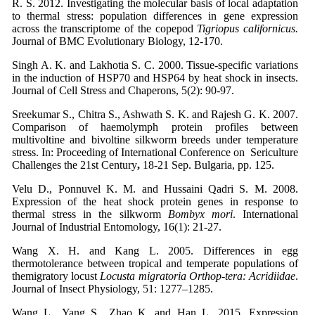
R. S. 2012. Investigating the molecular basis of local adaptation
to thermal stress: population differences in gene expression
across the transcriptome of the copepod
Tigriopus californicus.
Journal of BMC Evolutionary Biology, 12-170.
Singh A. K. and Lakhotia S. C. 2000. Tissue-specific variations
in the induction of HSP70 and HSP64 by heat shock in insects.
Journal of Cell Stress and Chaperons, 5(2): 90-97.
Sreekumar S., Chitra S., Ashwath S. K. and Rajesh G. K. 2007.
Comparison of haemolymph protein profiles between
multivoltine and bivoltine silkworm breeds under temperature
stress. In: Proceeding of International Conference on Sericulture
Challenges the 21st Century
,
18-21 Sep. Bulgaria, pp. 125.
Velu D., Ponnuvel K. M. and Hussaini Qadri S. M. 2008.
Expression of the heat shock protein genes in response to
thermal stress in the silkworm
Bombyx mori
. International
Journal of Industrial Entomology, 16(1): 21-27.
Wang X. H. and Kang L. 2005. Differences in egg
thermotolerance between tropical and temperate populations of
themigratory locust
Locusta migratoria
Orthop-tera: Acridiidae
.
Journal of Insect Physiology, 51: 1277–1285.
Wang L., Yang S., Zhao K. and Han L. 2015. Expression