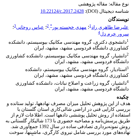
نوع مقاله: مقاله پژوهشی
شناسه دیجیتال (DOI):
10.22124/c.2017.2428
نویسندگان
3
2
*
1
علیرضا طاهری راد
؛
مهدی خجسته پور
؛
عباس روحانی
؛
4
سرور خرم دل
1
دانشجوی دکتری، گروه مهندسی مکانیک بیوسیستم، دانشکده
کشاورزی دانشگاه فردوسی مشهد، مشهد، ایران
2
دانشیار، گروه مهندسی مکانیک بیوسیستم، دانشکده کشاورزی
دانشگاه فردوسی مشهد، مشهد، ایران
3
استادیار، گروه مهندسی مکانیک بیوسیستم، دانشکده
کشاورزی دانشگاه فردوسی مشهد، مشهد، ایران
4
دانشیار، گروه زراعت و اصلاح نباتات، دانشکده کشاورزی
دانشگاه فردوسی مشهد، مشهد، ایران
چکیده
هدف از این پژوهش تحلیل میزان مصرف نهاده­ها، تولید ستانده­ و
بررسی کارایی فنی در اراضی شالی‌کاری استان گلستان با
استفاده از روش تحلیل پوششی داده­ها است. اطلاعات لازم از
طریق پرسش‌نامه و مصاحبه حضوری با 173 شالی­کار گلستانی به
روش نمونه‌برداری تصادفی ساده در سال 1392 جمع‌آوری شد.
نهاده‌های مورد بررسی شامل نیروی کارگری، ماشین­ها، سوخت