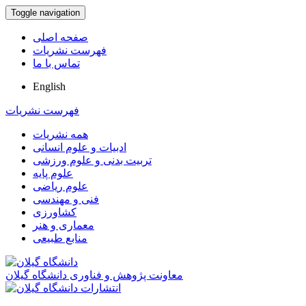
Toggle navigation
صفحه اصلی
فهرست نشریات
تماس با ما
English
فهرست نشریات
همه نشریات
ادبیات و علوم انسانی
تربیت بدنی و علوم ورزشی
علوم پایه
علوم ریاضی
فنی و مهندسی
کشاورزی
معماری و هنر
منابع طبیعی
معاونت پژوهش و فناوری دانشگاه گیلان