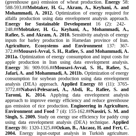
(greenhouse gas) emission of wheat production.
Energy
58:
588-593.##
Mobtaker, H. G., Akram, A., Keyhani, A. and
Mohammadi, A. 2012.
Optimization of energy required for
alfalfa production using data envelopment analysis approach.
Energy for Sustainable Development
16 (2): 242-
248.##
Mobtaker
, H. G., Keyhani, A., Mohammadi, A.,
Rafiee, S. and Akram, A. 2010.
Sensitivity analysis of energy
inputs for barley production in Hamedan province of Iran.
Agriculture, Ecosystems and Environment
137: 367-
372.##
Mousavi-Avval,
S. H., Rafiee, S. and Mohammadi, A.
2011a.
Optimization of energy consumption and input costs for
apple production in Iran using data envelopment analysis.
Energy
36: 909-916.##
Mousavi-Avval
, S. H., Raﬁee, S.,
Jafari, A. and Mohammadi, A. 2011b.
Optimization of energy
consumption for soybean production using data envelopment
analysis (DEA) approach.
Applied Energy
88 (11): 3765-
3772.##
Nabavi-Pelesaraei, A., Abdi, R., Rafiee, S. and
Taromi, K. 2014.
Applying data envelopment analysis
approach to improve energy efficiency and reduce greenhouse
gas emission of rice production.
Engineering in Agriculture,
Environment and Food
7 (4): 155-162.##
Nassiri
, S. M. and
Singh, S. 2009.
Study on energy use efficiency for paddy crop
using data envelopment analysis (DEA) technique.
Applied
Energy
86: 1320-1325.##
Ozkan
, B., Akcaoz, H. and Fert, C.
2004.
Energy input-output analysis in Turkish agriculture.