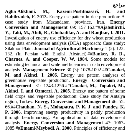
مراجع
Agha-Alikhani
, M., Kazemi-Poshtmasari, H. and
Habibzadeh, F. 2013.
Energy use pattern in rice production: A
case study from Mazandaran province, Iran.
Energy
Conversion and Management
69: 157-162.##
Ajabshirchi,
Y., Taki, M., Abdi, R., Ghobadifar, A. and Ranjbar, I. 2011.
Investigation of energy use efficiency for dry wheat production
using data envelopment analysis (DEA) approach: Case study:
Silakhor Plain.
Journal of Agricultural Machinery
1 (2): 122-
132. (In Persian with English Abstract).##
Banker, R. D.,
Charnes, A. and Cooper, W. W. 1984.
Some models for
estimating technical and scale inefficiencies in data envelopment
analysis.
Management Science
30 (3): 1078-1092.##
Canakci
,
M. and Akinci, I. 2006.
Energy use pattern analyses of
greenhouse vegetable production.
Energy Conversion and
Management
31: 1243-1256.##
Canakci
, M., Topakci, M.,
Akinci, I. and Ozmerzi, A. 2005.
Energy use pattern of some
field crops and vegetable production: Case study for Antalya
region, Turkey.
Energy Conversion and Management
46: 55-
66.##
Chauhan
, N. S., Mohapatra, P. K. J. and Pandey, K.
P. 2006.
Improving energy productivity in paddy production
through benchmarking: An application of data envelopment
analysis.
Energy Conversion and Management
47: 1063-
1085.##
Emami-Meybodi, A. 2000.
Principles of efficiency and