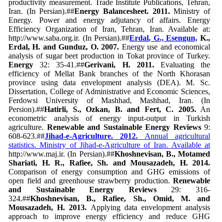
productivity measurement. Trade Institute Publications, Tehran,
Iran. (In Persian).##
Energy Balancesheet. 2011.
Ministry of
Energy. Power and energy adjutancy of affairs. Energy
Efficiency Organization of Iran, Tehran, Iran. Available at:
http://www.saba.org.ir. (In Persian).##
Erdal
, G., Esengun,
K.,
Erdal, H. and Gunduz, O. 2007.
Energy use and economical
analysis of sugar beet production in Tokat province of Turkey.
Energy
32: 35-41.##
Gerivani, H. 2011.
Evaluating the
efficiency of Mellat Bank branches of the North Khorasan
province using data envelopment analysis (DEA). M. Sc.
Dissertation, College of Administrative and Economic Sciences,
Ferdowsi University of Mashhad, Mashhad, Iran. (In
Persion).##
Hatirli
, S., Ozkan, B. and Fert, C. 2005.
An
econometric analysis of energy input-output in Turkish
agriculture.
Renewable and Sustainable Energy Reviews
9:
608-623.##
Jihad-e-Agriculture. 2012.
Annual agricultural
statistics. Ministry of Jihad-e-Agriculture of Iran. Available at
http://www.maj.ir. (In Persian).##
Khoshnevisan, B., Motamed
Shariati, H. R., Rafiee, Sh. and Mousazadeh, H. 2014.
Comparison of energy consumption and GHG emissions of
open field and greenhouse strawberry production.
Renewable
and Sustainable Energy Reviews
29: 316-
324.##
Khoshnevisan, B., Rafiee, Sh., Omid, M. and
Mousazadeh, H. 2013.
Applying data envelopment analysis
approach to improve energy efficiency and reduce GHG