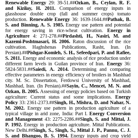
Renewable Energy
29: 39-51.##
Ozkan
, B., Ceylan, R. F.
and Kizilay, H. 2011.
Comparison of energy inputs in
glasshouse double crop (fall and summer crops) tomato
production.
Renewable Energy
36: 1639-1644.##
Pathak
, B.
S. and Binning, A. S. 1985.
Energy use pattern and potential
for energy saving in rice-wheat cultivation.
Energy in
Agriculture
4: 271-278.##
Pirdashti, H., Nasiri, M. and
Kazemi-Poshtmasari, H. 2006.
Raton discussion of the rice
cultivation. Haghshenas Publications, Rasht, Iran. (In
Persian).##
Pishgar-Komleh
, S. H., Sefeedpari, P. and Rafiee,
S. 2011.
Energy and economic analysis of rice production under
different farm levels in Guilan province of Iran.
Energy
36:
5824-5831.##
Saiedi, A. 2014.
Determining and comparing
effective parameters in energy efficiency of broilers in Mashhad
city. M. Sc. Dissertation, Ferdowsi University of Mashhad,
Mashhad, Iran. (In Persian).##
Sayin
, C., Mencet, M. N. and
Ozkan, B. 2005.
Assessing of energy policies based on Turkish
agriculture: Current status and some implications.
Energy
Policy
33: 2361-2373.##
Singh
, H., Mishra, D. and Nahar, N.
M. 2002.
Energy use pattern in production agriculture of a
typical village in arid zone, India: Part I.
Energy Conversion
and Management
43: 2275-2286.##
Singh
, S. and Mittal, J.
P. 1992.
Energy in production agriculture. Mittal Publications.
New Delhi.##
Singh
, S., Singh, S., Mittal J. P., Pannu, C. J.
S. and Bhangoo, B. S. 1994.
Energy inputs and crop yield