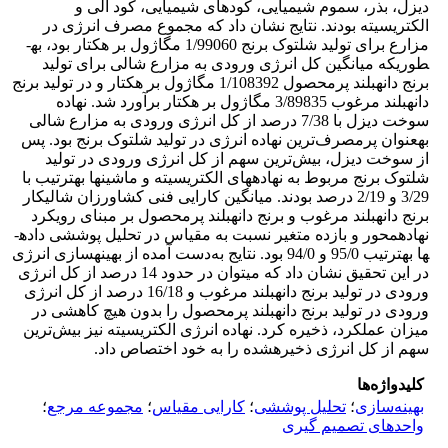
دیزل، بذر، سموم شیمیایی، کودهای شیمیایی، کود آلی و
الکتریسیته بودند. نتایج نشان داد که مجموع مصرف انرژی در
مزارع برای تولید شلتوک برنج 1/99060 مگاژول بر هکتار بود، به­
طوری­که میانگین کل انرژی ورودی به مزارع شالی برای تولید
برنج دانه­بلند پرمحصول 1/108392 مگاژول بر هکتار و در تولید برنج
دانه­بلند مرغوب 3/89835 مگاژول بر هکتار برآورد شد. نهاده
سوخت دیزل با 7/38 درصد از کل انرژی ورودی به مزارع شالی
به­عنوان پرمصرف‌ترین نهاده انرژی در تولید شلتوک برنج بود. پس
از سوخت دیزل، بیش‌ترین سهم از کل انرژی ورودی در تولید
شلتوک برنج مربوط به نهاده­های الکتریسیته و ماشین­ها به­ترتیب با
3/29 و 2/19 درصد بودند. میانگین کارایی فنی کشاورزان شالی­کار
برنج دانه­بلند مرغوب و برنج دانه­بلند پرمحصول بر مبنای رویکرد
نهاده­محور و بازده متغیر نسبت به مقیاس در تحلیل پوششی داده­
ها به­ترتیب 95/0 و 94/0 بود. نتایج به‌دست آمده از بهینه­سازی انرژی
در این تحقیق نشان داد که می­توان در حدود 14 درصد از کل انرژی
ورودی در تولید برنج دانه­بلند مرغوب و 16/18 درصد از کل انرژی
ورودی در تولید برنج دانه­بلند پرمحصول را بدون هیچ کاهشی در
میزان عملکرد، ذخیره کرد. نهاده انرژی الکتریسیته نیز بیش‌ترین
سهم از کل انرژی ذخیره­شده را به خود اختصاص داد.
کلیدواژه‌ها
بهینه‌سازی
؛
تحلیل پوششی
؛
کارایی مقیاس
؛
مجموعه مرجع
؛
واحدهای تصمیم گیری