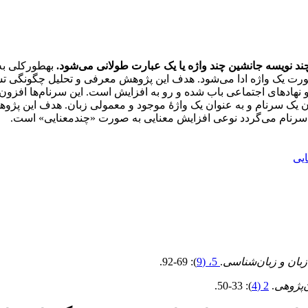
ند نویسه جا
نشین
چند واژه یا یک عبارت طولانی می‌شود.
به­طورکلی به
صورت یک واژه ادا می‌شود. هدف این پژوهش معرفی و تحلیل چگونگی ت
هاد‌های اجتماعی باب شده و رو به افزایش است. این سرنام‌ها افزون بر
عنوان یک سرنام و به عنوان یک واژۀ موجود و معمولی زبان. هدف این 
رنام‌ می‌گردد نوعی افزایش معنایی به صورت «چندمعنایی» است.
یی
زبان و زبان‌شناسی
.
5، (9
): 69-92.
‌پژوهی
.
2 (4
): 33-50.