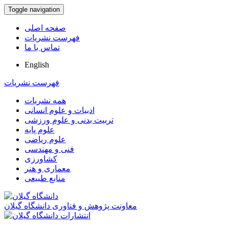
Toggle navigation
صفحه اصلی
فهرست نشریات
تماس با ما
English
فهرست نشریات
همه نشریات
ادبیات و علوم انسانی
تربیت بدنی و علوم ورزشی
علوم پایه
علوم ریاضی
فنی و مهندسی
کشاورزی
معماری و هنر
منابع طبیعی
معاونت پژوهش و فناوری دانشگاه گیلان