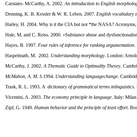
Carstairs- McCarthy, A. 2002.
An introduction to English morpholo
Denning, K. B. Kessler & W. R. Leben. 2007.
English vocabulary 
Harley, H. 2004. Why is it the CIA but not *the NASA? Acronyms, in
Hale, M, and C. Reiss. 2000. »Substance abuse and dysfunctionalis
Hayes, B. 1997.
Four rules of inference for ranking argumentation
.
Haspelmath, M. 2002.
Understanding morphology
. London: Arnol
McCarthy, J. 2002.
A Thematic Guide to Optimality Theory
. Cambri
McMahon, A. M. S.
1994.
Understanding language
change
. Cambrid
Trask, R. L. 1993.
A
dictionary of grammatical terms in
linguistics
.
Vicentini, A. 2003.
The economy principle in language
. Italy: Milan
Zipf, G. 1949.
Human behavior and the principle of least effort
. Bo