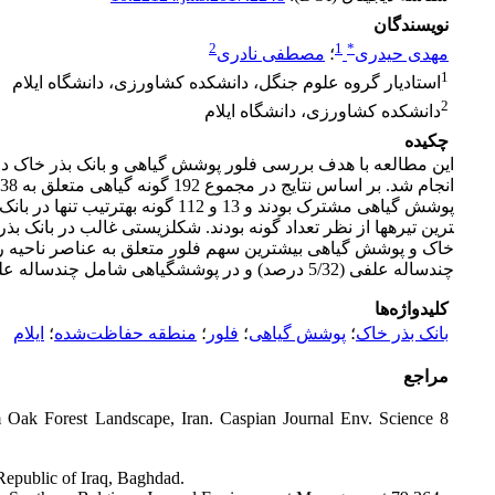
نویسندگان
2
1
*
مهدی حیدری
؛
مصطفی نادری
1
استادیار گروه علوم جنگل، دانشکده کشاورزی، دانشگاه ایلام
2
دانشکده کشاورزی، دانشگاه ایلام
چکیده
این مطالعه با هدف بررسی فلور پوشش گیاهی و بانک بذر خاک در 
چندساله علفی (5/32 درصد) و در پوشش­گیاهی شامل چند­ساله علفی (6/48 درصد) و یک­ساله علفی (1/25 درصد) بود.
کلیدواژه‌ها
بانک بذر خاک
؛
پوشش گیاهی
؛
فلور
؛
منطقه حفاظت‌شده
؛
ایلام
مراجع
m Oak Forest Landscape, Iran. Caspian Journal Env. Science 8
 Republic of Iraq, Baghdad.