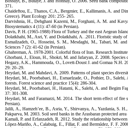
Bossuyt, B., Butaye, J. and Honnay, O. 2006. Seed bank compositi
371.
Chaideftou, E., Thanos, C.A., Bergmier, E., Kallimanis, A. and Di
Greece). Plant Ecology 201: 255- 265.
Darvishnia, H., Dehghani Kazemi, M., Forghani, A. M. and Kavyan
Biosystematics 4 (11): 47-60 (in Persian).
Davis, P. H. (1965-1988) Flora of Turkey and the east Aegean Island
Dolatkhahi, M., Asri, Y. and Dolatkhahi, A. .2011. Floristic study o
Esmailzadeh, O., Hosseini, S. M., Mesdaghi, M., Tabari, M. an
Sciences 7 (2): 41-62 (in Persian).
Ghahreman, A. 1978-2001. Colorful flora of Iran. Research Institute
Ghorbani, J., Eloun, H., Shokri, M. and Jafaryan, Z. 2008. Species 
Hegazy, A.K., Hammouda, O., Lovett-Doust J. and Gomaa N.H. 2009. V
29: 20–29.
Heydari, M. and Mahdavi, A. 2009. Patterns of plant species diversit
Heydari, M., Poorbabaei, H., Esmaelzade, O., Pothier, D., Salehi, 
forests. Forest science and practice 15(4): 286-304.
Heydari, M., Poorbabaei, H., Hatami, K., Salehi, A. and Begim Fagh
37: 301-308.
Heydari, M. and Faramarzi, M. 2014. The short term effect of fire s
Persian).
Jalili, A., Hamzeh’ee, B., Asria, Y., Shirvanya, A., Yazdania, S.
Pakparva, M. 2003. Soil seed banks in the Arasbaran protected area
Kamali, P. and Erfanzadeh, R. 2012. Study the relationship between
López-Mariño, A., Calabuig, E., Fillat, F. and Bermúdez, F. F. 2000