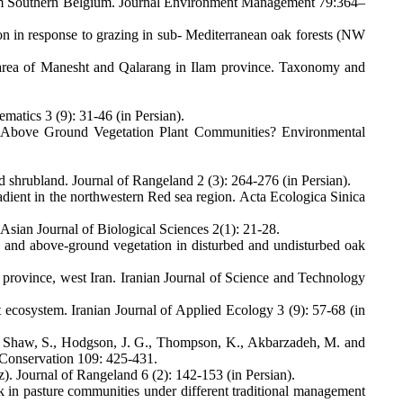
from Southern Belgium. Journal Environment Management 79:364–
n in response to grazing in sub- Mediterranean oak forests (NW
d area of Manesht and Qalarang in Ilam province. Taxonomy and
matics 3 (9): 31-46 (in Persian).
e Above Ground Vegetation Plant Communities? Environmental
d shrubland. Journal of Rangeland 2 (3): 264-276 (in Persian).
dient in the northwestern Red sea region. Acta Ecologica Sinica
 Asian Journal of Biological Sciences 2(1): 21-28.
ks and above-ground vegetation in disturbed and undisturbed oak
 province, west Iran. Iranian Journal of Science and Technology
t ecosystem. Iranian Journal of Applied Ecology 3 (9): 57-68 (in
R., Shaw, S., Hodgson, J. G., Thompson, K., Akbarzadeh, M. and
l Conservation 109: 425-431.
. Journal of Rangeland 6 (2): 142-153 (in Persian).
nk in pasture communities under different traditional management