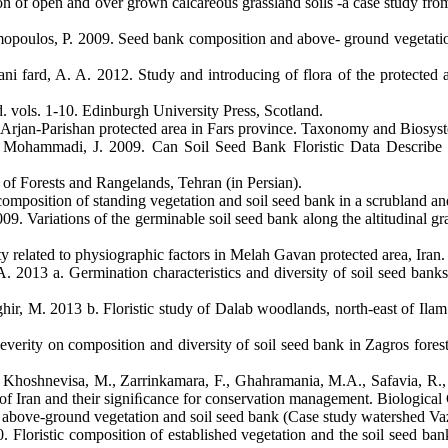
on of open and over grown calcareous grassland soils -a case study 
mopoulos, P. 2009. Seed bank composition and above- ground vegetatio
i fard, A. A. 2012. Study and introducing of flora of the protecte
. vols. 1-10. Edinburgh University Press, Scotland.
f Arjan-Parishan protected area in Fars province. Taxonomy and Biosyste
d Mohammadi, J. 2009. Can Soil Seed Bank Floristic Data Describ
 of Forests and Rangelands, Tehran (in Persian).
composition of standing vegetation and soil seed bank in a scrubland an
ariations of the germinable soil seed bank along the altitudinal gra
y related to physiographic factors in Melah Gavan protected area, Iran.
A. 2013 a. Germination characteristics and diversity of soil seed ban
ir, M. 2013 b. Floristic study of Dalab woodlands, north-east of Ilam
everity on composition and diversity of soil seed bank in Zagros fores
 H., Khoshnevisa, M., Zarrinkamara, F., Ghahramania, M.A., Safavia, 
 of Iran and their signiﬁcance for conservation management. Biologica
 above-ground vegetation and soil seed bank (Case study watershed Vaz)
. Floristic composition of established vegetation and the soil seed ba