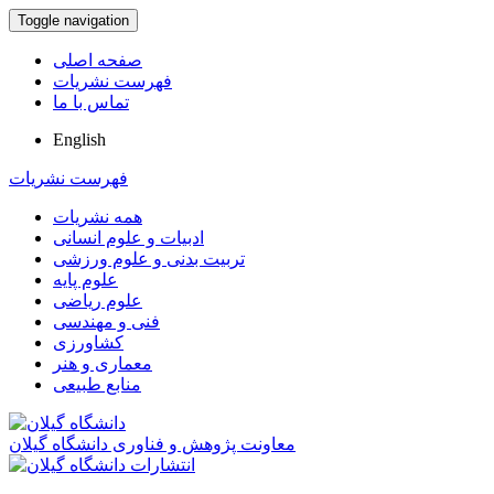
Toggle navigation
صفحه اصلی
فهرست نشریات
تماس با ما
English
فهرست نشریات
همه نشریات
ادبیات و علوم انسانی
تربیت بدنی و علوم ورزشی
علوم پایه
علوم ریاضی
فنی و مهندسی
کشاورزی
معماری و هنر
منابع طبیعی
معاونت پژوهش و فناوری دانشگاه گیلان