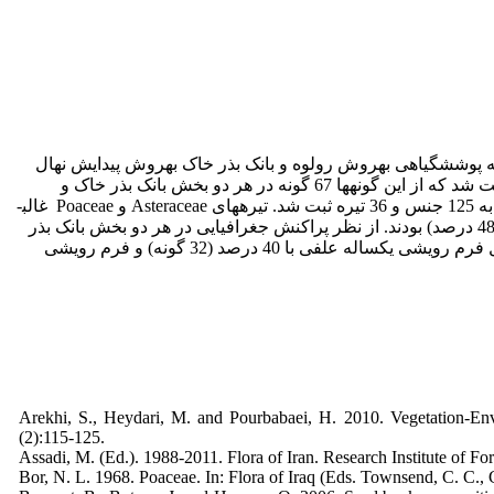
 پوشش­گیاهی به­روش رولوه و بانک بذر خاک به­روش پیدایش نهال
انجام شد. بر اساس نتایج در مجموع 192 گونه گیاهی متعلق به 38 تیره و 131 جنس در منطقه مورد مطالعه در پوشش و بانک بذر خاک ثبت شد که از این گونه­ها 67 گونه در هر دو بخش بانک بذر خاک و
پوشش گیاهی مشترک بودند و 13 و 112 گونه به­ترتیب تنها در بانک بذر خاک یا پوشش گیاهی یافت شد. در پوشش گیاهی 179 گونه متعلق به 125 جنس و 36 تیره ثبت شد. تیره­های Asteraceae و Poaceae غالب­
ترین تیره­ها از نظر تعداد گونه بودند. شکل­زیستی غالب در بانک بذر خاک و پوشش گیاهی به­ترتیب تروفیت­ها (42 درصد) و همی کریپتوفیت­ها (48 درصد) بودند. از نظر پراکنش جغرافیایی در هر دو بخش بانک بذر
خاک و پوشش گیاهی بیش­ترین سهم فلور متعلق به عناصر ناحیه رویشی ایران – تورانی بودند. شکل رویشی غالب در بانک بذر خاک شامل فرم رویشی یک­ساله علفی با 40 درصد (32 گونه) و فرم رویشی
Arekhi, S., Heydari, M. and Pourbabaei, H. 2010. Vegetation-Env
(2):115-125.
Assadi, M. (Ed.). 1988-2011. Flora of Iran. Research Institute of Fo
Bor, N. L. 1968. Poaceae. In: Flora of Iraq (Eds. Townsend, C. C., 