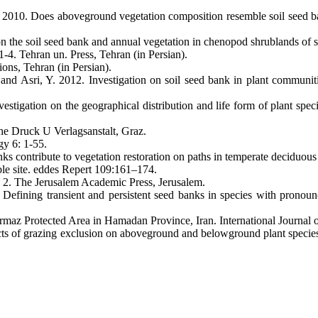
. 2010. Does aboveground vegetation composition resemble soil seed b
 on the soil seed bank and annual vegetation in chenopod shrublands of
1-4. Tehran un. Press, Tehran (in Persian).
ons, Tehran (in Persian).
 and Asri, Y. 2012. Investigation on soil seed bank in plant communi
nvestigation on the geographical distribution and life form of plant s
he Druck U Verlagsanstalt, Graz.
gy 6: 1-55.
s contribute to vegetation restoration on paths in temperate deciduous
le site. eddes Repert 109:161–174.
. 2. The Jerusalem Academic Press, Jerusalem.
 Defining transient and persistent seed banks in species with prono
rmaz Protected Area in Hamadan Province, Iran. International Journal 
ects of grazing exclusion on aboveground and belowground plant species