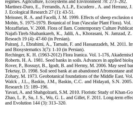
regimes. Agriculture, Ecosystems and Environment 78: 273–282.
Martinez-Duro, E., Ferrandis, A.L.P., Escudero , A. and Herranz, J
J. Ecological Research 27 (1): 43-51.
Meissner, R. A. and Facelli, J. M. 1999. Effects of sheep exclusion
Mobin, S. 1975-1979. Botanical of Iran (Vascular Plant Flora). Vol. 
Mozaffarian, V. 2008. Flora of Ilam. Contemporary Culture Publicati
Najafi-Tireh-Shabankareh, K., Jalili, A., Khorasani, N. Jamzad, Z.
Reseach 19 (4): 47-60 (in Persian).
Pairanj, J., Ebrahimi, A., Tarnain, F. and Hassanzadeh, M. 2011. I
and Biosystematics 3(7): 1-10 (in Persian).
Rechinger, K. H. (1963-2012) Flora Iranica. Vol. 1-176, Akademisc
Roberts. H. A. 1981. Seed banks in soils. Advances in applied biolo
Rover, P., Bossuyt, B., Igodt, B. and Hermy, M. 2006. May seed bank
Teketay, D. 1998. Soil seed bank at an abandoned Afromontane arab
Zohary, M. 1973. Geobotanical foundations of the Middle East. Vol
Walck , J.L., Baskin, J.M., Baskin, C.C. and Hidayati, S.N. 2005.
Research 15: 189–196.
Yavari, A. and Shahgolzarii, S.M. 2010. Floristic Study of Khan-Go
Zhao, L. P., Su, J. S., Wu, G. L. and Gillet, F. 2011. Long-term eff
and Evolution 144 (3): 313–320.