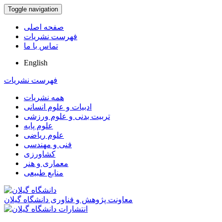
Toggle navigation
صفحه اصلی
فهرست نشریات
تماس با ما
English
فهرست نشریات
همه نشریات
ادبیات و علوم انسانی
تربیت بدنی و علوم ورزشی
علوم پایه
علوم ریاضی
فنی و مهندسی
کشاورزی
معماری و هنر
منابع طبیعی
معاونت پژوهش و فناوری دانشگاه گیلان