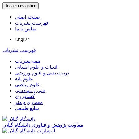
Toggle navigation
صفحه اصلی
فهرست نشریات
تماس با ما
English
فهرست نشریات
همه نشریات
ادبیات و علوم انسانی
تربیت بدنی و علوم ورزشی
علوم پایه
علوم ریاضی
فنی و مهندسی
کشاورزی
معماری و هنر
منابع طبیعی
معاونت پژوهش و فناوری دانشگاه گیلان