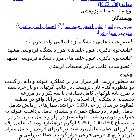
مقاله (
621.88 K
)
نوع مقاله: مقاله پژوهشی
نویسندگان
3
2
*
1
بهروز پروانه
؛
علی اصغر چیت بند
؛
احسان اله زیدعلی
؛
4
منوچهر سیاح فر
1
عضو هیأت علمی دانشگاه آزاد اسلامی واحد خرم آباد
2
دانشجوی دکتری علوم علف‌های هرز دانشگاه فردوسی مشهد
3
دانشجوی دکتری علوم علف های هرز دانشگاه فردوسی مشهد
4
عضو هیات علمی مرکز تحقیقات لرستان
چکیده
به منظور بررسی اثر میزان بذر بر عملکرد علوفه و دانه در کشت
دو منظوره گندم نان، پژوهشی در قالب کرت­های دو بار خرد شده
با طرح پایۀ بلوک­های کامل تصادفی با سه تکرار در مزرعه
تحقیقاتی دانشگاه آزاد اسلامی واحد خرم آباد واقع در منطقه
کمالوند در سال زراعی 1390 اجرا شد. تیمارهای آزمایش شامل
عامل رقم در دو سطح چمران و پیشتاز، عامل برداشت علوفه به
همراه و بدون برداشت علوفه سبز در بهار و عامل میزان بذر در
سه سطح (150، 200 و 250 کیلوگرم در هکتار) بودند که عامل رقم
در کرت­های اصلی، عامل برداشت در کرت­های فرعی و عامل میزان
بذر در کرت­های فرعی فرعی قرار گرفتند. صفات زراعی و