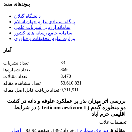
پیوندهای مفید
دانشگاه گیلان
پایگاه استنادی علوم جهان اسلام
سامانه ارزیابی نشریات علمی
سامانه جامع رسانه های کشور
وزارت علوم، تحقیقات و فناوری
آمار
33
تعداد نشریات
869
تعداد شماره‌ها
8,470
تعداد مقالات
53,610,831
تعداد مشاهده مقاله
9,711,911
تعداد دریافت فایل اصل مقاله
بررسی اثر میزان بذر بر عملکرد علوفه و دانه در کشت
دو منظوره گندم (Triticum aestivum L.) در شرایط
اقلیمی خرم آباد
تحقیقات غلات
مقاله 6
،
دوره 3، شماره 1
، خرداد 1392
، صفحه
83-94
اصل