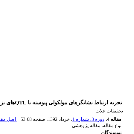
تجزیه ارتباط نشانگرهای مولکولی پیوسته با QTLهای بزرگ اثر Saltol و SKC1 و صفات مرتبط با تحمل به شوری در ارقام برنج
تحقیقات غلات
مقاله 4
،
دوره 3، شماره 1
، خرداد 1392
، صفحه
53-68
اصل مقال
نوع مقاله: مقاله پژوهشی
نویسندگان