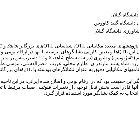
انشگاه گیلان
ی دانشگاه گنبد کاووس
اورزی دانشگاه گیلان
ابی QTL، شناسایی QTLهای بزرگ­اثر
Saltol
و
1
مهم مرتبط با تنش شوری می­باشند. پژوهش حاضر با هدف بررسی این QTLها و تعیین کارایی نشانگرها
مرحله گیاهچه­ای به صورت یک آزمایش فاکتوری
یانگر این حقیقت بود که در ارقام بومی و اصلاح شده ایرانی، در این ناح
ند که مدل رگرسیونی آنها قادر است بخش قابل توجهی از تغییرات فنوتیپی صفات مرت
د انتخاب به کمک نشانگر مورد استفاده قرار گیرد.