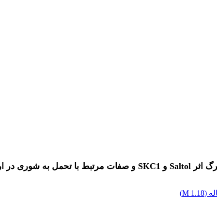
ه (
1.18 M
)