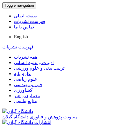
Toggle navigation
صفحه اصلی
فهرست نشریات
تماس با ما
English
فهرست نشریات
همه نشریات
ادبیات و علوم انسانی
تربیت بدنی و علوم ورزشی
علوم پایه
علوم ریاضی
فنی و مهندسی
کشاورزی
معماری و هنر
منابع طبیعی
معاونت پژوهش و فناوری دانشگاه گیلان