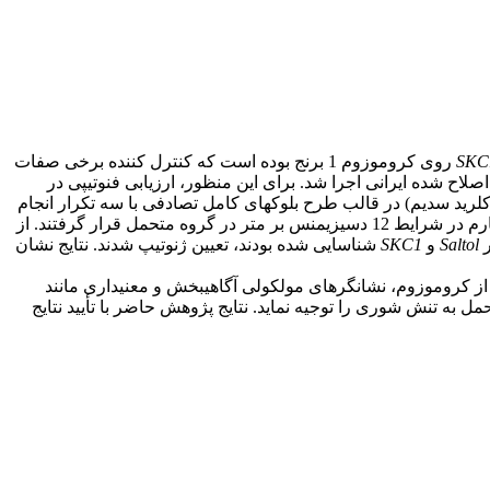
SKC
روی کروموزوم 1 برنج بوده است که کنترل کننده برخی صفات
ی پیوسته با آنها در ارقام بومی و اصلاح شده ایرانی اجرا شد. برای این منظور، ارزیابی فنوتیپی در
ل با دو فاکتور رقم (45 ژنوتیپ) و شوری (در سه سطح شاهد، 6 و 12 دسی­زیمنس بر متر کلرید سدیم) در قالب طرح بلوک­های کامل تصادفی با سه تکرار انجام
شد. ارقام اهلمی طارم، بینام، پوکالی، حسن سرایی آتش‌گاه، دم زرد، شاه پسند مازندران، طارم محلی، غریب، قصرالدشتی، موسی طارم در شرایط 12 دسی­زیمنس بر متر در گروه متحمل قرار گرفتند. از
Saltol
و
SKC1
شناسایی شده بودند، تعیین ژنوتیپ شدند. نتایج نشان
یه از کروموزوم، نشانگرهای مولکولی آگاهی­بخش و معنی­داری مانند
بط با تحمل به تنش شوری را توجیه نماید. نتایج پژوهش حاضر با تأیید نتایج