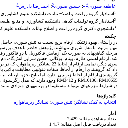
3
2
1
*
عاطفه صبوری
؛
حسین صبوری
؛
احمدرضا دادرس
1
استادیار گروه زراعت و اصلاح نباتات دانشکده علوم کشاورزی د
2
استادیار گروه تولیدات گیاهی دانشکده کشاورزی و منابع طبیع
3
دانشجوی دکتری گروه زراعت و اصلاح نباتات دانشکده علوم کش
چکیده
در راستای بهبود ژنتیکی ارقام برنج نسبت به تنش شوری، حاصل پژوهش­های متعدد مکان­ی
سوی دیگر، تمامی ارقام از لحاظ 23 نشانگر ریزماهواره که در برنامه­های مکان­یابی دقیق به عنوان نشانگرهای پیوسته با QTLهای بزرگ­اثر
داد که گروه­بندی ارقام از لحاظ صفات فنوتیپی مطابقت بالایی با
گروه­بندی ارقام از لحاظ ژنوتیپی ندارد، اما نتایج تجزیه ارتباط ب
RM10136، RM10655 و RM3412 وجود دار
در شرایط مزرعه­ای می­تواند مستقیماً در برنامه­های به­نژادی مانن
کلیدواژه‌ها
انتخاب به کمک نشانگر
؛
تنش شوری
؛
نشانگر ریزماهواره
آمار
تعداد مشاهده مقاله: 2,429
تعداد دریافت فایل اصل مقاله: 1,417