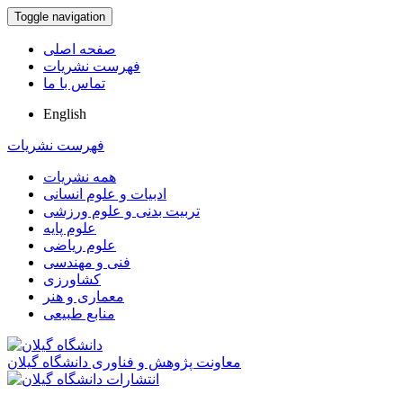
Toggle navigation
صفحه اصلی
فهرست نشریات
تماس با ما
English
فهرست نشریات
همه نشریات
ادبیات و علوم انسانی
تربیت بدنی و علوم ورزشی
علوم پایه
علوم ریاضی
فنی و مهندسی
کشاورزی
معماری و هنر
منابع طبیعی
معاونت پژوهش و فناوری دانشگاه گیلان