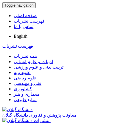
Toggle navigation
صفحه اصلی
فهرست نشریات
تماس با ما
English
فهرست نشریات
همه نشریات
ادبیات و علوم انسانی
تربیت بدنی و علوم ورزشی
علوم پایه
علوم ریاضی
فنی و مهندسی
کشاورزی
معماری و هنر
منابع طبیعی
معاونت پژوهش و فناوری دانشگاه گیلان