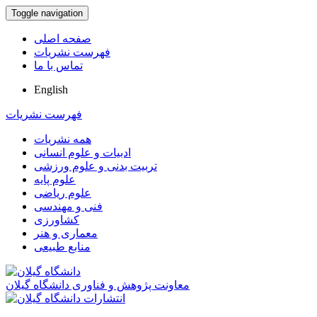
Toggle navigation
صفحه اصلی
فهرست نشریات
تماس با ما
English
فهرست نشریات
همه نشریات
ادبیات و علوم انسانی
تربیت بدنی و علوم ورزشی
علوم پایه
علوم ریاضی
فنی و مهندسی
کشاورزی
معماری و هنر
منابع طبیعی
معاونت پژوهش و فناوری دانشگاه گیلان