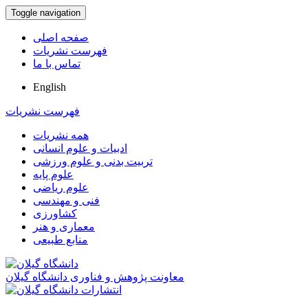
Toggle navigation
صفحه اصلی
فهرست نشریات
تماس با ما
English
فهرست نشریات
همه نشریات
ادبیات و علوم انسانی
تربیت بدنی و علوم ورزشی
علوم پایه
علوم ریاضی
فنی و مهندسی
کشاورزی
معماری و هنر
منابع طبیعی
معاونت پژوهش و فناوری دانشگاه گیلان