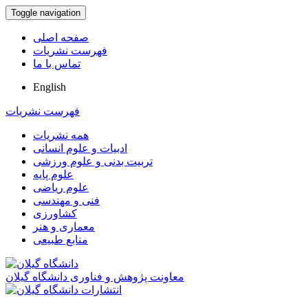
Toggle navigation
صفحه اصلی
فهرست نشریات
تماس با ما
English
فهرست نشریات
همه نشریات
ادبیات و علوم انسانی
تربیت بدنی و علوم ورزشی
علوم پایه
علوم ریاضی
فنی و مهندسی
کشاورزی
معماری و هنر
منابع طبیعی
معاونت پژوهش و فناوری دانشگاه گیلان