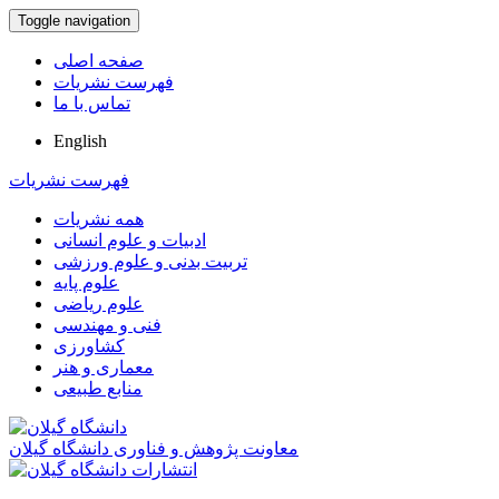
Toggle navigation
صفحه اصلی
فهرست نشریات
تماس با ما
English
فهرست نشریات
همه نشریات
ادبیات و علوم انسانی
تربیت بدنی و علوم ورزشی
علوم پایه
علوم ریاضی
فنی و مهندسی
کشاورزی
معماری و هنر
منابع طبیعی
معاونت پژوهش و فناوری دانشگاه گیلان