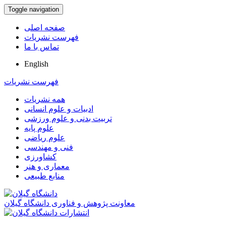
Toggle navigation
صفحه اصلی
فهرست نشریات
تماس با ما
English
فهرست نشریات
همه نشریات
ادبیات و علوم انسانی
تربیت بدنی و علوم ورزشی
علوم پایه
علوم ریاضی
فنی و مهندسی
کشاورزی
معماری و هنر
منابع طبیعی
معاونت پژوهش و فناوری دانشگاه گیلان