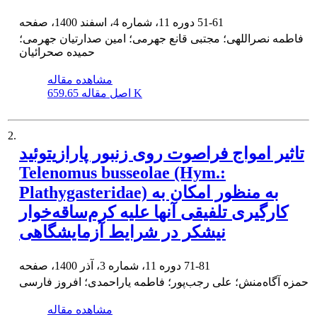
51-61
دوره 11، شماره 4، اسفند 1400، صفحه
فاطمه نصراللهی؛ مجتبی قانع جهرمی؛ امین صدارتیان جهرمی؛
حمیده صحرائیان
مشاهده مقاله
659.65 K
اصل مقاله
2.
تاثیر امواج فراصوت روی زنبور پارازیتوئید
Telenomus busseolae (Hym.:
Plathygasteridae) به منظور امکان به
کارگیری تلفیقی آنها علیه کرم‌ساقه‌خوار
نیشکر در شرایط آزمایشگاهی
71-81
دوره 11، شماره 3، آذر 1400، صفحه
حمزه آگاه‌منش؛ علی رجب‌پور؛ فاطمه یاراحمدی؛ افروز فارسی
مشاهده مقاله