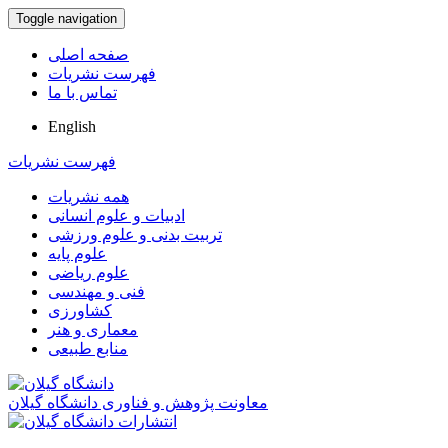
Toggle navigation
صفحه اصلی
فهرست نشریات
تماس با ما
English
فهرست نشریات
همه نشریات
ادبیات و علوم انسانی
تربیت بدنی و علوم ورزشی
علوم پایه
علوم ریاضی
فنی و مهندسی
کشاورزی
معماری و هنر
منابع طبیعی
معاونت پژوهش و فناوری دانشگاه گیلان