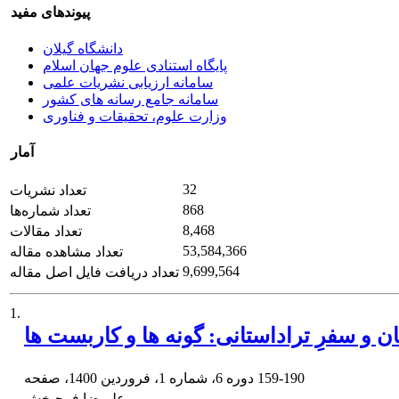
پیوندهای مفید
دانشگاه گیلان
پایگاه استنادی علوم جهان اسلام
سامانه ارزیابی نشریات علمی
سامانه جامع رسانه های کشور
وزارت علوم، تحقیقات و فناوری
آمار
32
تعداد نشریات
868
تعداد شماره‌ها
8,468
تعداد مقالات
53,584,366
تعداد مشاهده مقاله
9,699,564
تعداد دریافت فایل اصل مقاله
1.
ن و سفرِ تراداستانی: گونه ها و کاربست ها
159-190
دوره 6، شماره 1، فروردین 1400، صفحه
علیرضا فرحبخش