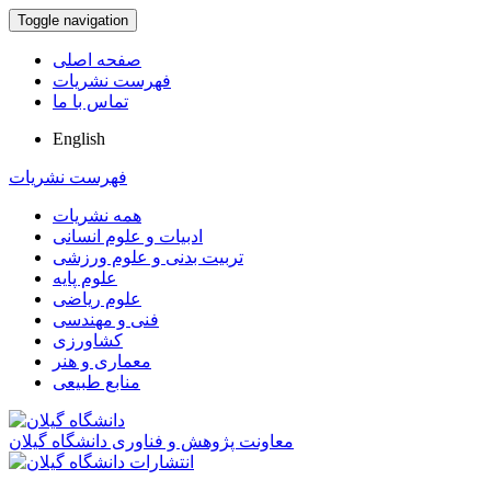
Toggle navigation
صفحه اصلی
فهرست نشریات
تماس با ما
English
فهرست نشریات
همه نشریات
ادبیات و علوم انسانی
تربیت بدنی و علوم ورزشی
علوم پایه
علوم ریاضی
فنی و مهندسی
کشاورزی
معماری و هنر
منابع طبیعی
معاونت پژوهش و فناوری دانشگاه گیلان