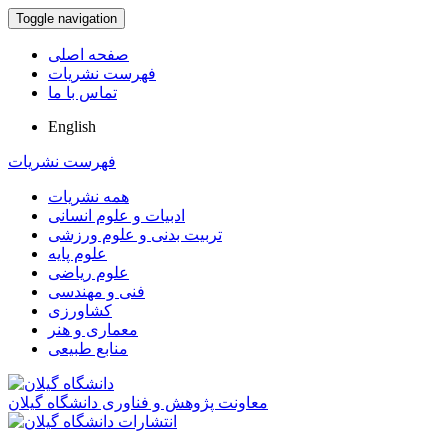
Toggle navigation
صفحه اصلی
فهرست نشریات
تماس با ما
English
فهرست نشریات
همه نشریات
ادبیات و علوم انسانی
تربیت بدنی و علوم ورزشی
علوم پایه
علوم ریاضی
فنی و مهندسی
کشاورزی
معماری و هنر
منابع طبیعی
معاونت پژوهش و فناوری دانشگاه گیلان