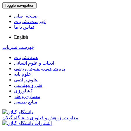
Toggle navigation
صفحه اصلی
فهرست نشریات
تماس با ما
English
فهرست نشریات
همه نشریات
ادبیات و علوم انسانی
تربیت بدنی و علوم ورزشی
علوم پایه
علوم ریاضی
فنی و مهندسی
کشاورزی
معماری و هنر
منابع طبیعی
معاونت پژوهش و فناوری دانشگاه گیلان