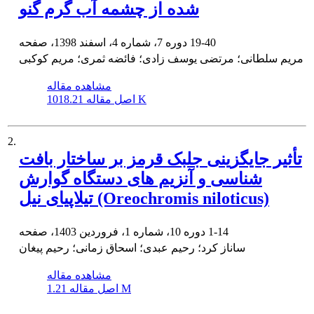
شده از چشمه‌ آب گرم گنو
19-40
دوره 7، شماره 4، اسفند 1398، صفحه
مریم سلطانی؛ مرتضی یوسف زادی؛ فائضه ثمری؛ مریم کوکبی
مشاهده مقاله
1018.21 K
اصل مقاله
2.
تأثیر جایگزینی جلبک قرمز بر ساختار بافت
شناسی و آنزیم های دستگاه گوارش
تیلاپیای نیل (Oreochromis niloticus)
1-14
دوره 10، شماره 1، فروردین 1403، صفحه
ساناز کرد؛ رحیم عبدی؛ اسحاق زمانی؛ رحیم پیغان
مشاهده مقاله
1.21 M
اصل مقاله