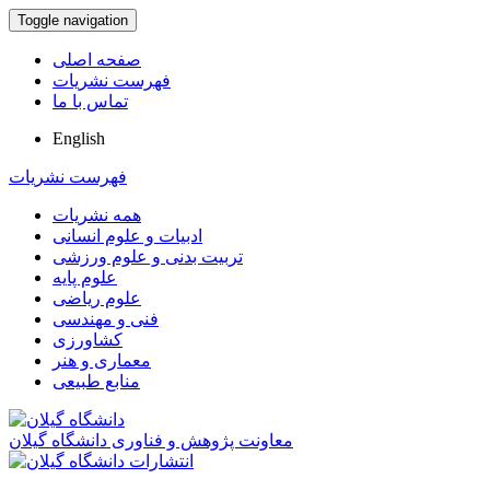
Toggle navigation
صفحه اصلی
فهرست نشریات
تماس با ما
English
فهرست نشریات
همه نشریات
ادبیات و علوم انسانی
تربیت بدنی و علوم ورزشی
علوم پایه
علوم ریاضی
فنی و مهندسی
کشاورزی
معماری و هنر
منابع طبیعی
معاونت پژوهش و فناوری دانشگاه گیلان