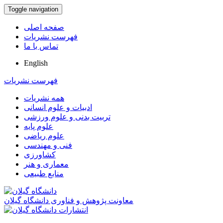
Toggle navigation
صفحه اصلی
فهرست نشریات
تماس با ما
English
فهرست نشریات
همه نشریات
ادبیات و علوم انسانی
تربیت بدنی و علوم ورزشی
علوم پایه
علوم ریاضی
فنی و مهندسی
کشاورزی
معماری و هنر
منابع طبیعی
معاونت پژوهش و فناوری دانشگاه گیلان