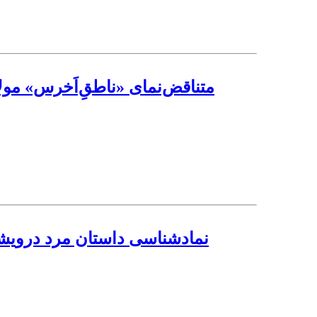
متناقض‌نمای «ناطقِ‌اَخرس» مولا
نمادشناسی داستان مرد درویشی 