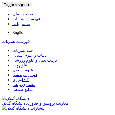
Toggle navigation
صفحه اصلی
فهرست نشریات
تماس با ما
English
فهرست نشریات
همه نشریات
ادبیات و علوم انسانی
تربیت بدنی و علوم ورزشی
علوم پایه
علوم ریاضی
فنی و مهندسی
کشاورزی
معماری و هنر
منابع طبیعی
معاونت پژوهش و فناوری دانشگاه گیلان