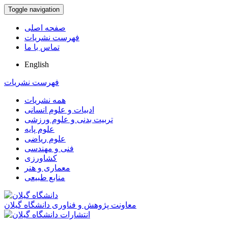
Toggle navigation
صفحه اصلی
فهرست نشریات
تماس با ما
English
فهرست نشریات
همه نشریات
ادبیات و علوم انسانی
تربیت بدنی و علوم ورزشی
علوم پایه
علوم ریاضی
فنی و مهندسی
کشاورزی
معماری و هنر
منابع طبیعی
معاونت پژوهش و فناوری دانشگاه گیلان