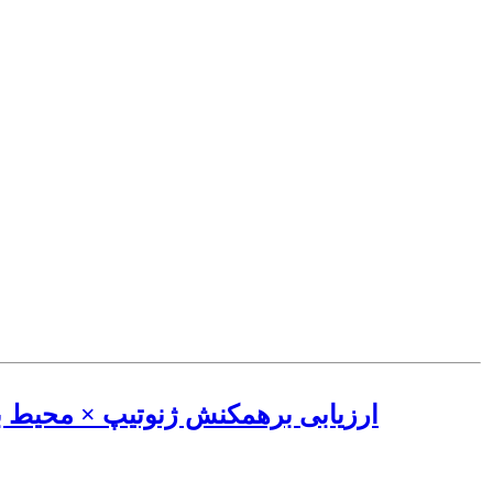
ارزیابی برهمکنش ژنوتیپ × محیط برا