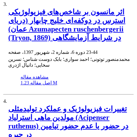
3.
اثر مانسون بر شاخص‌های فیزیولوژیکی
استرس در دوکفه‌ای خلیج چابهار (دریای
عمان) Azumapecten ruschenbergerii
(Tryon, 1869) در شرایط آزمایشگاهی
23-44
دوره 6، شماره 2، شهریور 1397، صفحه
محمدمنصور توتونی؛ احمد سواری؛ بابک دوست شناس؛ نسرین
سخایی؛ دانیال اژدری
مشاهده مقاله
1.23 M
اصل مقاله
4.
تغییرات فیزیولوژیک و عملکرد تولیدمثلی
مولدین ماهی استرلیاد (Acipenser
ruthenus) در حضور یا عدم حضور تیامین
در جیره