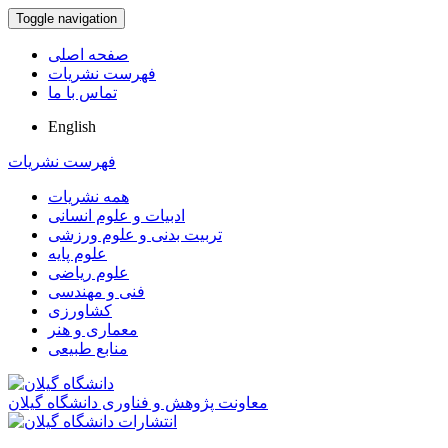
Toggle navigation
صفحه اصلی
فهرست نشریات
تماس با ما
English
فهرست نشریات
همه نشریات
ادبیات و علوم انسانی
تربیت بدنی و علوم ورزشی
علوم پایه
علوم ریاضی
فنی و مهندسی
کشاورزی
معماری و هنر
منابع طبیعی
معاونت پژوهش و فناوری دانشگاه گیلان