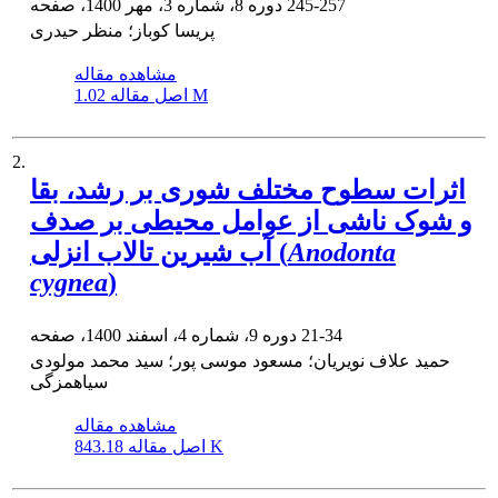
245-257
دوره 8، شماره 3، مهر 1400، صفحه
پریسا کوباز؛ منظر حیدری
مشاهده مقاله
1.02 M
اصل مقاله
2.
اثرات سطوح مختلف شوری بر رشد، بقا
و شوک ناشی از عوامل محیطی بر صدف
Anodonta
آب شیرین تالاب انزلی (
cygnea
)
21-34
دوره 9، شماره 4، اسفند 1400، صفحه
حمید علاف نویریان؛ مسعود موسی پور؛ سید محمد مولودی
سیاهمزگی
مشاهده مقاله
843.18 K
اصل مقاله