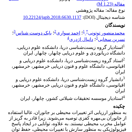
مقاله (
1.23 M
)
نوع مقاله: مقاله پژوهشی
شناسه دیجیتال (DOI):
10.22124/japb.2018.6630.1137
نویسندگان
3
2
1
*
محمدمنصور توتونی
؛
احمد سواری
؛
بابک دوست شناس
؛
4
3
نسرین سخایی
؛
دانیال اژدری
1
استادیار گروه زیست‌شناسی دریا، دانشکده علوم دریایی،
دانشگاه دریانوردی و علوم دریایی چابهار، چابهار. ایران
2
استاد گروه زیست‌شناسی دریا، دانشکده علوم دریایی و
اقیانوسی، دانشگاه علوم و فنون دریایی خرمشهر، خرمشهر،
ایران
3
دانشیار گروه زیست‌شناسی دریا، دانشکده علوم دریایی و
اقیانوسی، دانشگاه علوم و فنون دریایی خرمشهر، خرمشهر،
ایران
4
استادیار موسسه تحقیقات شیلاتی کشور، چابهار، ایران
چکیده
به منظور ارزیابی اثر تغییرات محیطی بر جانوران، غالبا استفاده
از جانوران بی‌مهره کفزی توصیه می‌شوند. زیرا قادر به گریز از
عوامل مخرب محیطی نیستند. به علاوه، توانایی در ایجاد پاسخ
فیزیولوژیکی به منظور سازش با تغییرات محیطی، حفظ توان