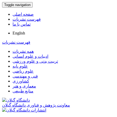
Toggle navigation
صفحه اصلی
فهرست نشریات
تماس با ما
English
فهرست نشریات
همه نشریات
ادبیات و علوم انسانی
تربیت بدنی و علوم ورزشی
علوم پایه
علوم ریاضی
فنی و مهندسی
کشاورزی
معماری و هنر
منابع طبیعی
معاونت پژوهش و فناوری دانشگاه گیلان