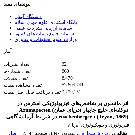
پیوندهای مفید
دانشگاه گیلان
پایگاه استنادی علوم جهان اسلام
سامانه ارزیابی نشریات علمی
سامانه جامع رسانه های کشور
وزارت علوم، تحقیقات و فناوری
آمار
32
تعداد نشریات
868
تعداد شماره‌ها
8,470
تعداد مقالات
53,604,741
تعداد مشاهده مقاله
9,709,151
تعداد دریافت فایل اصل مقاله
اثر مانسون بر شاخص‌های فیزیولوژیکی استرس در
دوکفه‌ای خلیج چابهار (دریای عمان) Azumapecten
ruschenbergerii (Tryon, 1869) در شرایط آزمایشگاهی
فیزیولوژی و بیوتکنولوژی آبزیان
مقاله 2
،
دوره 6، شماره 2
، شهریور 1397
، صفحه
23-44
اصل