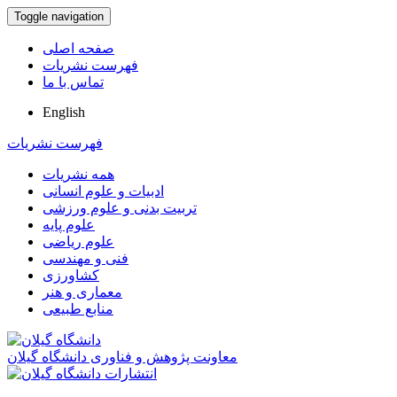
Toggle navigation
صفحه اصلی
فهرست نشریات
تماس با ما
English
فهرست نشریات
همه نشریات
ادبیات و علوم انسانی
تربیت بدنی و علوم ورزشی
علوم پایه
علوم ریاضی
فنی و مهندسی
کشاورزی
معماری و هنر
منابع طبیعی
معاونت پژوهش و فناوری دانشگاه گیلان