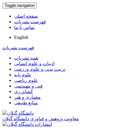
Toggle navigation
صفحه اصلی
فهرست نشریات
تماس با ما
English
فهرست نشریات
همه نشریات
ادبیات و علوم انسانی
تربیت بدنی و علوم ورزشی
علوم پایه
علوم ریاضی
فنی و مهندسی
کشاورزی
معماری و هنر
منابع طبیعی
معاونت پژوهش و فناوری دانشگاه گیلان