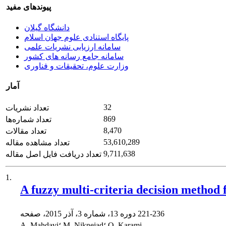
پیوندهای مفید
دانشگاه گیلان
پایگاه استنادی علوم جهان اسلام
سامانه ارزیابی نشریات علمی
سامانه جامع رسانه های کشور
وزارت علوم، تحقیقات و فناوری
آمار
32
تعداد نشریات
869
تعداد شماره‌ها
8,470
تعداد مقالات
53,610,289
تعداد مشاهده مقاله
9,711,638
تعداد دریافت فایل اصل مقاله
1.
A fuzzy multi-criteria decision method
221-236
دوره 13، شماره 3، آذر 2015، صفحه
A. Mahdavi؛ M. Niknejad؛ O. Karami