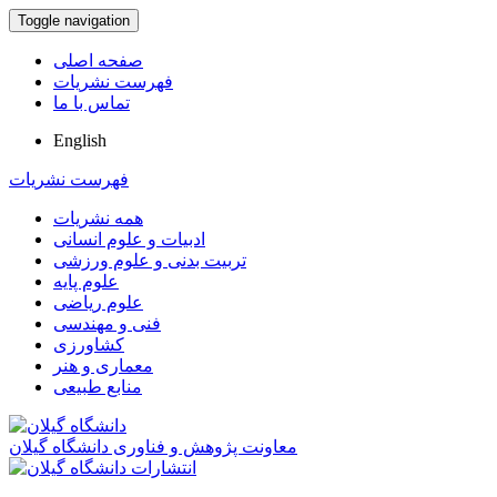
Toggle navigation
صفحه اصلی
فهرست نشریات
تماس با ما
English
فهرست نشریات
همه نشریات
ادبیات و علوم انسانی
تربیت بدنی و علوم ورزشی
علوم پایه
علوم ریاضی
فنی و مهندسی
کشاورزی
معماری و هنر
منابع طبیعی
معاونت پژوهش و فناوری دانشگاه گیلان