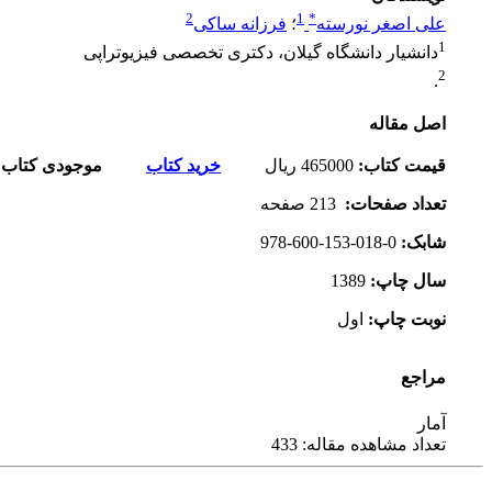
2
1
*
علی اصغر نورسته
؛
فرزانه ساکی
1
دانشیار دانشگاه گیلان، دکتری تخصصی فیزیوتراپی
2
.
اصل مقاله
قیمت کتاب
:
465000
ریال
خرید کتاب
موجودی کتاب:
تعداد صفحات
:
213 صفحه
شابک
:
978-600-153-018-0
سال چاپ
:
1389
نوبت چاپ
:
اول
مراجع
آمار
تعداد مشاهده مقاله: 433