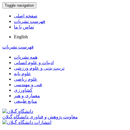
Toggle navigation
صفحه اصلی
فهرست نشریات
تماس با ما
English
فهرست نشریات
همه نشریات
ادبیات و علوم انسانی
تربیت بدنی و علوم ورزشی
علوم پایه
علوم ریاضی
فنی و مهندسی
کشاورزی
معماری و هنر
منابع طبیعی
معاونت پژوهش و فناوری دانشگاه گیلان