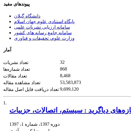
پیوندهای مفید
دانشگاه گیلان
پایگاه استنادی علوم جهان اسلام
سامانه ارزیابی نشریات علمی
سامانه جامع رسانه های کشور
وزارت علوم، تحقیقات و فناوری
آمار
32
تعداد نشریات
868
تعداد شماره‌ها
8,468
تعداد مقالات
53,583,873
تعداد مشاهده مقاله
9,699,120
تعداد دریافت فایل اصل مقاله
1.
زه‌های دﯾﺎﮔﺮﯾﺪ : ﺳﯿﺴﺘﻢ، اﺗﺼﺎﻻت، ﺟﺰﯾﯿﺎت
دوره 1397، شماره 1، 1397
امیررضا کریمی آذری