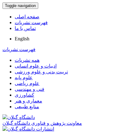
Toggle navigation
صفحه اصلی
فهرست نشریات
تماس با ما
English
فهرست نشریات
همه نشریات
ادبیات و علوم انسانی
تربیت بدنی و علوم ورزشی
علوم پایه
علوم ریاضی
فنی و مهندسی
کشاورزی
معماری و هنر
منابع طبیعی
معاونت پژوهش و فناوری دانشگاه گیلان