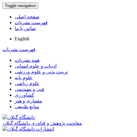
Toggle navigation
صفحه اصلی
فهرست نشریات
تماس با ما
English
فهرست نشریات
همه نشریات
ادبیات و علوم انسانی
تربیت بدنی و علوم ورزشی
علوم پایه
علوم ریاضی
فنی و مهندسی
کشاورزی
معماری و هنر
منابع طبیعی
معاونت پژوهش و فناوری دانشگاه گیلان