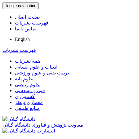
Toggle navigation
صفحه اصلی
فهرست نشریات
تماس با ما
English
فهرست نشریات
همه نشریات
ادبیات و علوم انسانی
تربیت بدنی و علوم ورزشی
علوم پایه
علوم ریاضی
فنی و مهندسی
کشاورزی
معماری و هنر
منابع طبیعی
معاونت پژوهش و فناوری دانشگاه گیلان