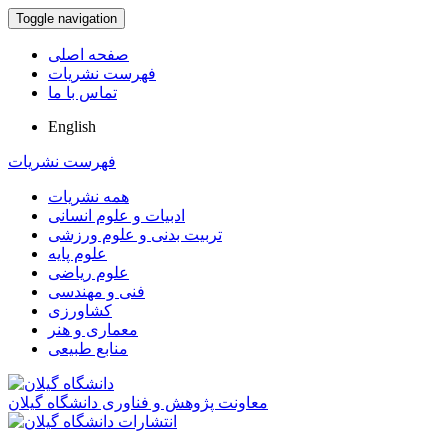
Toggle navigation
صفحه اصلی
فهرست نشریات
تماس با ما
English
فهرست نشریات
همه نشریات
ادبیات و علوم انسانی
تربیت بدنی و علوم ورزشی
علوم پایه
علوم ریاضی
فنی و مهندسی
کشاورزی
معماری و هنر
منابع طبیعی
معاونت پژوهش و فناوری دانشگاه گیلان