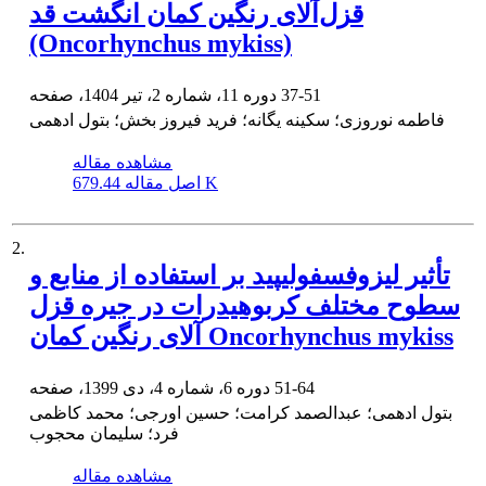
قزل‌آلای رنگین کمان انگشت قد
(Oncorhynchus mykiss)
37-51
دوره 11، شماره 2، تیر 1404، صفحه
فاطمه نوروزی؛ سکینه یگانه؛ فرید فیروز بخش؛ بتول ادهمی
مشاهده مقاله
679.44 K
اصل مقاله
2.
تأثیر لیزوفسفولیپید بر استفاده از منابع و
سطوح مختلف کربوهیدرات در جیره قزل
آلای رنگین کمان Oncorhynchus mykiss
51-64
دوره 6، شماره 4، دی 1399، صفحه
بتول ادهمی؛ عبدالصمد کرامت؛ حسین اورجی؛ محمد کاظمی
فرد؛ سلیمان محجوب
مشاهده مقاله