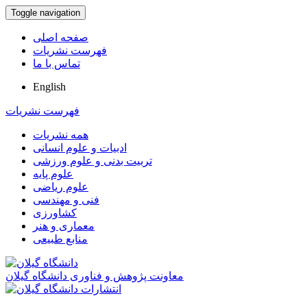
Toggle navigation
صفحه اصلی
فهرست نشریات
تماس با ما
English
فهرست نشریات
همه نشریات
ادبیات و علوم انسانی
تربیت بدنی و علوم ورزشی
علوم پایه
علوم ریاضی
فنی و مهندسی
کشاورزی
معماری و هنر
منابع طبیعی
معاونت پژوهش و فناوری دانشگاه گیلان