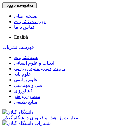
Toggle navigation
صفحه اصلی
فهرست نشریات
تماس با ما
English
فهرست نشریات
همه نشریات
ادبیات و علوم انسانی
تربیت بدنی و علوم ورزشی
علوم پایه
علوم ریاضی
فنی و مهندسی
کشاورزی
معماری و هنر
منابع طبیعی
معاونت پژوهش و فناوری دانشگاه گیلان