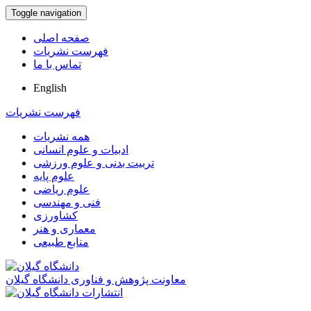
Toggle navigation
صفحه اصلی
فهرست نشریات
تماس با ما
English
فهرست نشریات
همه نشریات
ادبیات و علوم انسانی
تربیت بدنی و علوم ورزشی
علوم پایه
علوم ریاضی
فنی و مهندسی
کشاورزی
معماری و هنر
منابع طبیعی
معاونت پژوهش و فناوری دانشگاه گیلان