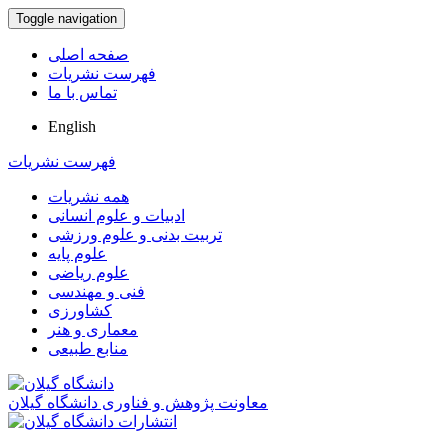
Toggle navigation
صفحه اصلی
فهرست نشریات
تماس با ما
English
فهرست نشریات
همه نشریات
ادبیات و علوم انسانی
تربیت بدنی و علوم ورزشی
علوم پایه
علوم ریاضی
فنی و مهندسی
کشاورزی
معماری و هنر
منابع طبیعی
معاونت پژوهش و فناوری دانشگاه گیلان