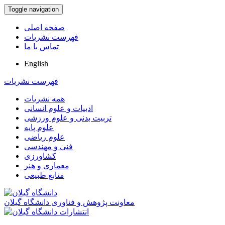
Toggle navigation
صفحه اصلی
فهرست نشریات
تماس با ما
English
فهرست نشریات
همه نشریات
ادبیات و علوم انسانی
تربیت بدنی و علوم ورزشی
علوم پایه
علوم ریاضی
فنی و مهندسی
کشاورزی
معماری و هنر
منابع طبیعی
معاونت پژوهش و فناوری دانشگاه گیلان