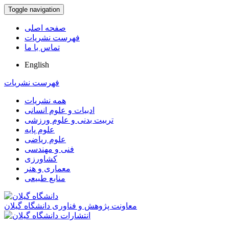
Toggle navigation
صفحه اصلی
فهرست نشریات
تماس با ما
English
فهرست نشریات
همه نشریات
ادبیات و علوم انسانی
تربیت بدنی و علوم ورزشی
علوم پایه
علوم ریاضی
فنی و مهندسی
کشاورزی
معماری و هنر
منابع طبیعی
معاونت پژوهش و فناوری دانشگاه گیلان