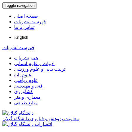
Toggle navigation
صفحه اصلی
فهرست نشریات
تماس با ما
English
فهرست نشریات
همه نشریات
ادبیات و علوم انسانی
تربیت بدنی و علوم ورزشی
علوم پایه
علوم ریاضی
فنی و مهندسی
کشاورزی
معماری و هنر
منابع طبیعی
معاونت پژوهش و فناوری دانشگاه گیلان