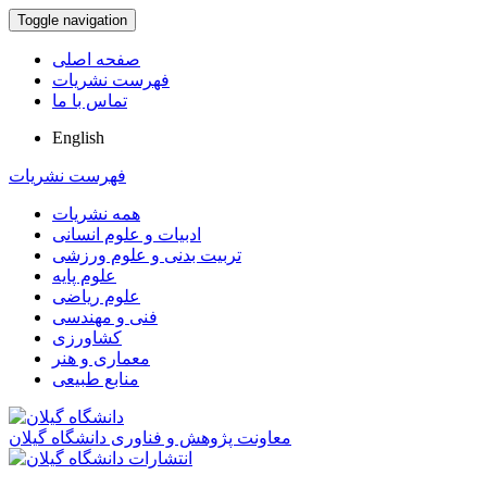
Toggle navigation
صفحه اصلی
فهرست نشریات
تماس با ما
English
فهرست نشریات
همه نشریات
ادبیات و علوم انسانی
تربیت بدنی و علوم ورزشی
علوم پایه
علوم ریاضی
فنی و مهندسی
کشاورزی
معماری و هنر
منابع طبیعی
معاونت پژوهش و فناوری دانشگاه گیلان