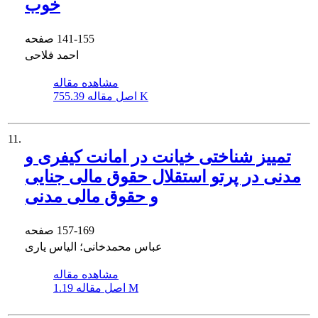
خوب
141-155
صفحه
احمد فلاحی
مشاهده مقاله
755.39 K
اصل مقاله
11.
تمییز شناختی خیانت در امانت کیفری و
مدنی در پرتو استقلال حقوق مالی جنایی
و حقوق مالی مدنی
157-169
صفحه
عباس محمدخانی؛ الیاس یاری
مشاهده مقاله
1.19 M
اصل مقاله