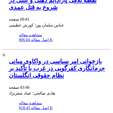
نقطه تلاقی پارادایم ذهنی و عینی در
شروع به قتل عمدی
69-81
صفحه
عباس سلمان پور؛ کورش عظیمی
مشاهده مقاله
806.04 K
اصل مقاله
6.
بازخوانی امر سیاسی در واکاوی مبانی
جرم‌انگاری کفرگویی در غرب با تأکید بر
نظام حقوقی انگلستان
83-96
صفحه
هادی صالحی؛ عماد صفرنژاد
مشاهده مقاله
818.45 K
اصل مقاله