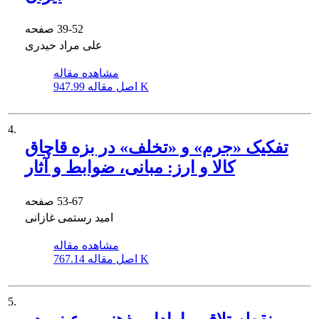
39-52
صفحه
علی مراد حیدری
مشاهده مقاله
947.99 K
اصل مقاله
4.
تفکیک «جرم» و «تخلف» در بزه قاچاق
کالا و ارز: مبانی، ضوابط و آثار
53-67
صفحه
امید رستمی غازانی
مشاهده مقاله
767.14 K
اصل مقاله
5.