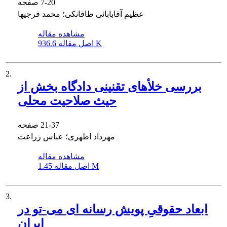
7-20
صفحه
عظیم آقابابائی طاقانکی؛ محمد فرجیها
مشاهده مقاله
936.6 K
اصل مقاله
2.
بررسی خلأهای تقنینی دادگاه بخش از
حیث صلاحیت محلی
21-37
صفحه
مهرداد اطهری؛ عباس زراعت
مشاهده مقاله
1.45 M
اصل مقاله
3.
ابعاد حقوقیِ پویش رسانه ای می-تو در
ایران