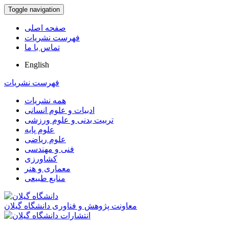
Toggle navigation
صفحه اصلی
فهرست نشریات
تماس با ما
English
فهرست نشریات
همه نشریات
ادبیات و علوم انسانی
تربیت بدنی و علوم ورزشی
علوم پایه
علوم ریاضی
فنی و مهندسی
کشاورزی
معماری و هنر
منابع طبیعی
معاونت پژوهش و فناوری دانشگاه گیلان