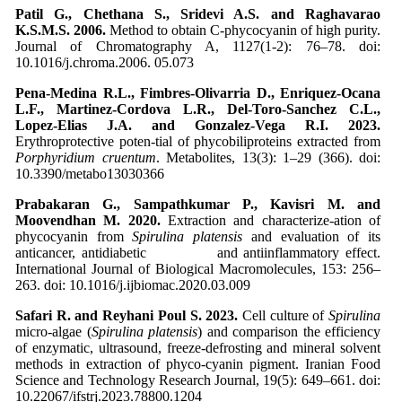
Patil G., Chethana S., Sridevi A.S. and Raghavarao
K.S.M.S. 2006.
Method to obtain C‑phycocyanin
of high purity.
Journal of Chromatography A, 1127(1-2): 76–78. doi:
10.1016/j.chroma.2006. 05.073
Pena-Medina R.L., Fimbres-Olivarria D., Enriquez-Ocana
L.F., Martinez-Cordova L.R., Del-Toro-Sanchez C.L.,
Lopez-Elias J.A. and Gonzalez-Vega R.I. 2023.
Erythroprotective poten-tial of phycobiliproteins extracted from
Porphyridium cruentum
. Metabolites, 13(3): 1–29 (366). doi:
10.3390/metabo13030366
Prabakaran G., Sampathkumar P., Kavisri M. and
Moovendhan M. 2020.
Extraction and characterize-ation of
phycocyanin from
Spirulina platensis
and evaluation of its
anticancer, antidiabetic and antiinflammatory effect.
International Journal of Biological Macromolecules, 153: 256–
263. doi: 10.1016/j.ijbiomac.2020.03.009
Safari R. and Reyhani Poul S. 2023.
Cell culture of
Spirulina
micro-algae (
Spirulina platensis
) and comparison the efficiency
of enzymatic, ultrasound, freeze-defrosting and mineral solvent
methods in extraction of phyco-cyanin pigment. Iranian Food
Science and Technology Research Journal, 19(5): 649–661. doi:
10.22067/ifstrj.2023.78800.1204