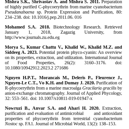
Mishra S.K., Shrivastav A. and Mishra S. 2011.
Preparation
of highly purified C-phycoerythrin
from marine cyanobacterium
Pseudanabaena
sp. Protein Expression and Purification, 80:
234–238. doi: 10.1016/j.pep.2011.06. 016
Mohamed S.A. 2018.
Biotechnology Research. Retrieved
January 1, 2018, Zagazig University, from
http://www.journals.zu.edu.eg
Morya S., Kumar Chattu V., Khalid W., Khalid M.Z. and
Siddeeg A. 2023.
Potential protein phyco-cyanin: An overview
on its properties, extraction, and utilization. International Journal
of Food Properties, 26(2): 3160–3176. doi:
10.1080/10942912.2023.2 271686
Nguyen H.P.T., Morancais M., Deleris P., Fleurence J.,
Nguyen‑Le C.T., Vo K.H. and Dumay J. 2020.
Purification of
R‑phycoerythrin from a marine macroalga
Gracilaria gracilis
by
anion‑exchange chromatography. Journal of Applied Phycology,
32: 553–561. doi: 10.1007/s10811-019-01947-x
Nowruzi B., Anvar S.A. and Ahari H. 2020.
Extraction,
purification and evaluation of antimicrobial and antioxidant
properties of phycoerythrin from terrestrial cyanobacterium
Nostoc
sp. FA1. Journal of Microbial World, 13(2): 138–153.