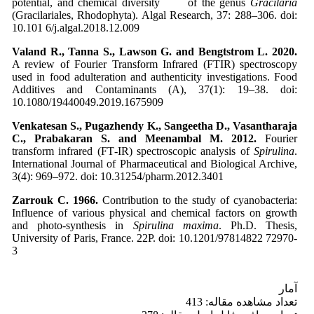
potential, and chemical diversity of the genus
Gracilaria
(Gracilariales, Rhodophyta). Algal Research, 37: 288–306. doi:
10.101 6/j.algal.2018.12.009
Valand R., Tanna S., Lawson G. and Bengtstrom L. 2020.
A review of Fourier Transform Infrared (FTIR) spectroscopy
used in food adulteration and authenticity investigations. Food
Additives and Contaminants (A), 37(1): 19–38. doi:
10.1080/19440049.2019.1675909
Venkatesan S., Pugazhendy K., Sangeetha D., Vasantharaja
C., Prabakaran S. and Meenambal M. 2012.
Fourier
transform infrared (FT‑IR) spectroscopic analysis of
Spirulina
.
International Journal of Pharmaceutical and Biological Archive,
3(4): 969–972. doi: 10.31254/pharm.2012.3401
Zarrouk C. 1966.
Contribution to the study of cyanobacteria:
Influence of various physical and chemical factors on growth
and photo-synthesis in
Spirulina maxima
. Ph.D. Thesis,
University of Paris, France. 22P. doi: 10.1201/97814822 72970-
3
آمار
تعداد مشاهده مقاله: 413