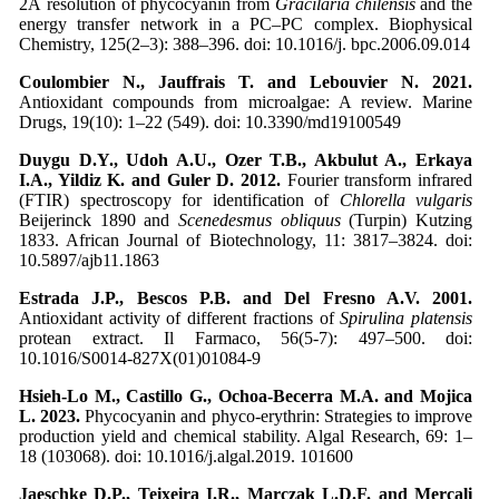
2Å resolution of phycocyanin from
Gracilaria chilensis
and the
energy transfer network in a PC–PC complex. Biophysical
Chemistry, 125(2–3): 388–396. doi: 10.1016/j. bpc.2006.09.014
Coulombier N., Jauffrais T. and Lebouvier N. 2021.
Antioxidant compounds from microalgae: A review. Marine
Drugs, 19(10): 1–22 (549). doi: 10.3390/md19100549
Duygu D.Y., Udoh A.U., Ozer T.B., Akbulut A., Erkaya
I.A., Yildiz K. and Guler D. 2012.
Fourier transform infrared
(FTIR) spectroscopy for identification of
Chlorella vulgaris
Beijerinck 1890 and
Scenedesmus obliquus
(Turpin) Kutzing
1833. African Journal of Biotechnology, 11: 3817–3824. doi:
10.5897/ajb11.1863
Estrada J.P., Bescos P.B. and Del Fresno A.V. 2001.
Antioxidant activity of different fractions of
Spirulina platensis
protean extract. Il Farmaco, 56(5-7): 497–500. doi:
10.1016/S0014-827X(01)01084-9
Hsieh-Lo M., Castillo G., Ochoa-Becerra M.A. and Mojica
L. 2023.
Phycocyanin and phyco-erythrin: Strategies to improve
production yield and chemical stability. Algal Research, 69: 1–
18 (103068). doi: 10.1016/j.algal.2019. 101600
Jaeschke D.P., Teixeira I.R., Marczak L.D.F. and Mercali