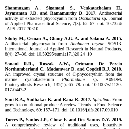
Shanmugam A., Sigamani S., Venkatachalam H.,
Jayaraman J.D. and Ramamurthy D. 2017.
Antibacterial
activity of extracted phycocyanin from
Oscillatoria
sp. Journal
of Applied Pharmaceutical Science, 7(3): 62–67. doi: 10.7324/
JAPS.2017.70310
Sitohy M., Osman A., Ghany A.G. A. and Salama A. 2015.
Antibacterial phycocyanin from
Anabaena oryzae
SOS13.
International Journal of Applied Research in Natural Products,
8(4): 27–36. doi: 10.59295/sum1(171)20 24_10
Sonani R.R., Roszak A.W., Ortmann De Percin
Northumberland C., Madamwar D. and Cogdell R.J. 2018.
An improved crystal structure of C‑phycoerythrin from the
marine cyanobacterium
Phormidium
sp. A09DM.
Photosynthesis Research, 135(1): 65–78. doi: 10.1007/s11120-
017-0443-2
Soni R.A., Sudhakar K. and Rana R. 2017.
Spirulina
- From
growth to nutritional product: A review. Trends in Food Science
and Technology, 69: 157–171. doi: 10.1016/j.tifs.2017.09.010
Torres P., Santos J.P., Chow F. and Dos Santos D.Y. 2019.
A comprehensive review of traditional uses, bioactivity