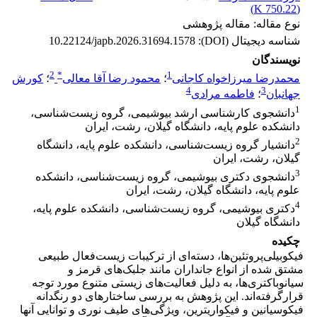
)
750.22 K
(
نوع مقاله: مقاله پژوهشی
شناسه دیجیتال (DOI):
10.22124/japb.2026.31694.1578
نویسندگان
2
*
1
محمدرضا میرزاخواه کاجانی
؛
محمود رضا آقا معالی
؛
کورش
4
3
جهانبان
؛
فاطمه مرادی
1
دانشجوی کارشناسی ارشد بیوشیمی، گروه زیست‌شناسی،
دانشکده علوم پایه، دانشگاه گیلان، رشت، ایران
2
دانشیار گروه زیست‌شناسی، دانشکده علوم پایه، دانشگاه
گیلان، رشت، ایران
3
دانشجوی دکتری بیوشیمی، گروه زیست‌شناسی، دانشکده
علوم پایه، دانشگاه گیلان، رشت، ایران
4
دکتری بیوشیمی، گروه زیست‌شناسی، دانشکده علوم پایه،
دانشگاه گیلان
چکیده
فیکوبیلی‌پروتئین‌ها، دسته‌ای از ترکیبات زیست‌فعال طبیعی
مشتق شده از انواع جانداران مانند جلبک‌های قرمز و
سیانوباکتری‌ها، به دلیل فعالیت‌های زیستی متنوع مورد توجه
قرارگرفته‌اند. این پژوهش به بررسی ساختار‌های دو رنگدانه
فیکوسیانین و فیکواریترین، ویژگی‌های طیف نوری و توانایی آنها