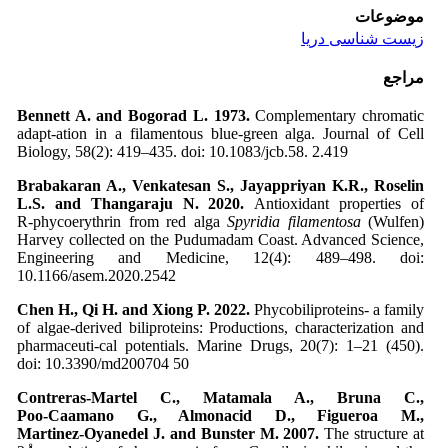
موضوعات
زیست شناسی دریا
مراجع
Bennett A. and Bogorad L. 1973.
Complementary chromatic
adapt-ation in a filamentous blue-green alga. Journal of Cell
Biology, 58(2): 419–435. doi: 10.1083/jcb.58. 2.419
Brabakaran A., Venkatesan S., Jayappriyan K.R., Roselin
L.S. and Thangaraju N. 2020.
Antioxidant properties of
R‑phycoerythrin from red alga
Spyridia filamentosa
(Wulfen)
Harvey collected on the Pudumadam Coast. Advanced Science,
Engineering and Medicine, 12(4): 489–498. doi:
10.1166/asem.2020.2542
Chen H., Qi H. and Xiong P. 2022.
Phycobiliproteins- a family
of algae-derived biliproteins: Productions, characterization and
pharmaceuti-cal potentials. Marine Drugs, 20(7): 1–21 (450).
doi: 10.3390/md200704 50
Contreras-Martel C., Matamala A., Bruna C.,
Poo‑Caamano G., Almonacid D., Figueroa M.,
Martinez‑Oyanedel J. and Bunster M. 2007.
The structure at