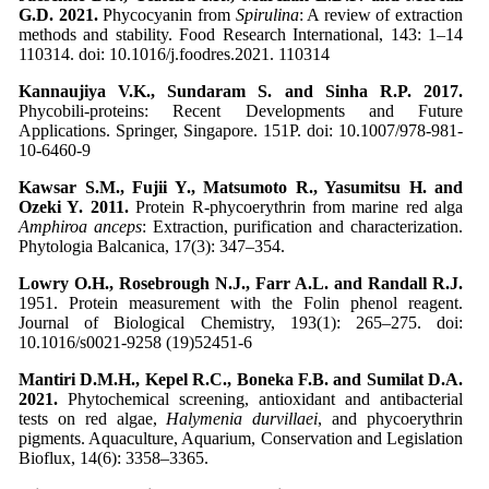
G.D. 2021.
Phycocyanin from
Spirulina
: A review of extraction
methods and stability. Food
Research International, 143: 1–14
110314. doi: 10.1016/j.foodres.2021. 110314
Kannaujiya V.K., Sundaram S. and Sinha R.P. 2017.
Phycobili-proteins: Recent Developments and Future
Applications. Springer, Singapore. 151P. doi: 10.1007/978-981-
10-6460-9
Kawsar S.M., Fujii Y., Matsumoto R., Yasumitsu H. and
Ozeki Y. 2011.
Protein R-phycoerythrin from marine red alga
Amphiroa anceps
: Extraction, purification and characterization.
Phytologia Balcanica, 17(3): 347–354.
Lowry O.H., Rosebrough N.J., Farr A.L. and Randall R.J.
1951. Protein measurement with the Folin phenol reagent.
Journal of Biological Chemistry, 193(1): 265–275. doi:
10.1016/s0021-9258 (19)52451-6
Mantiri D.M.H., Kepel R.C., Boneka F.B. and Sumilat D.A.
2021.
Phytochemical screening, antioxidant and antibacterial
tests on red algae,
Halymenia durvillaei
, and phycoerythrin
pigments. Aquaculture, Aquarium, Conservation and Legislation
Bioflux, 14(6): 3358–3365.