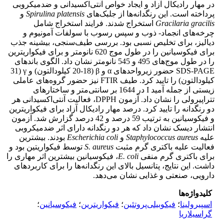
در مهار رادیکال آزاد و ایجاد خواص آنتی‌اکسیدانی و ضدمیکروبی
پرداخته است. این رنگدانه‌ها از جلبک‌های
Spirulina platensis
و
Gracilaria gracilis
استخراج شدند. فرایند استخراج شامل
چرخه‌های انجماد- ذوب و سپس رسوب با سولفات آمونیوم و
دیالیز، برای تخلیص نسبی بود. بررسی طیف‌سنجی، بیشینه جذب
برای فیکوسیانین را در طول موج 620 نانومتر و برای فیکواریترین
را در طول موج‌های 495 و 545 نانومتر نشان داد. الگوی باندهای
SDS-PAGE حضور زیرواحدهای α و β (20-18 کیلودالتون) و γ (31
کیلودالتون) را تایید کرد. طیف FTIR نیز حضور گروه‌های عاملی
زیستی از جمله آمید I در 1644 بر سانتی‌متر و ساختارهای
تتراپیرولی را نشان داد. آزمون DPPH، فعالیت آنتی‌اکسیدانی هر
دو رنگدانه را تایید کرد. درصد مهار رادیکال آزاد برای فیکواریترین
و فیکوسیانین به ترتیب 59 درصد و 42 درصد گزارش شد. آزمون
انتشار دیسک نشان داد که هر دو رنگدانه دارای اثر ضدمیکروبی
علیه
Staphylococcus aureus
و
Escherichia coli
بودند. بیشترین
فعالیت علیه باکتری گرم مثبت
S. aureus
توسط فیکواریتین بود و
برای باکتری گرم منفی
E. coli
، فیکوسیانین بیشترین اثر مهاری را
داشت. این نتایج، پتانسیل بالای این رنگدانه‌ها را برای کاربردهای
دارویی، صنعتی و غذایی نشان می‌دهد.
کلیدواژه‌ها
اسپیرولینا
؛
فیکوبیلی‌پروتئین
؛
فیکواریترین
؛
فیکوسیانین
؛
گراسیلاریا