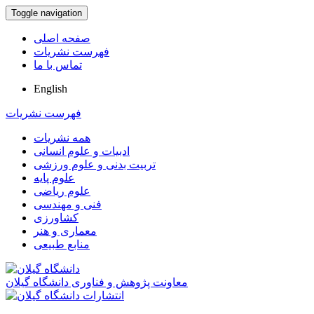
Toggle navigation
صفحه اصلی
فهرست نشریات
تماس با ما
English
فهرست نشریات
همه نشریات
ادبیات و علوم انسانی
تربیت بدنی و علوم ورزشی
علوم پایه
علوم ریاضی
فنی و مهندسی
کشاورزی
معماری و هنر
منابع طبیعی
معاونت پژوهش و فناوری دانشگاه گیلان