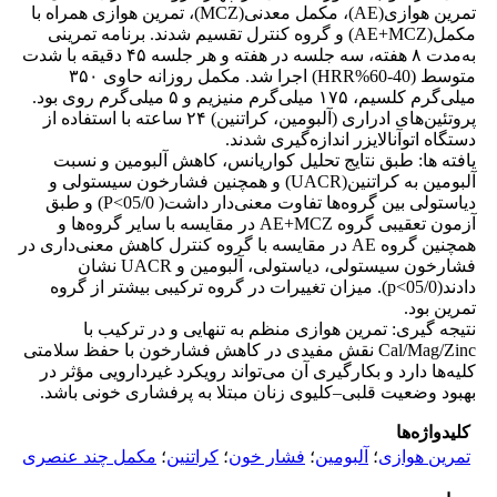
تمرین هوازی(AE)، مکمل معدنی(MCZ)، تمرین هوازی همراه با
مکمل(AE+MCZ) و گروه کنترل تقسیم شدند. برنامه تمرینی
به‌مدت ۸ هفته، سه جلسه در هفته و هر جلسه ۴۵ دقیقه با شدت
متوسط (40-60%HRR) اجرا شد. مکمل روزانه حاوی ۳۵۰
میلی‌گرم کلسیم، ۱۷۵ میلی‌گرم منیزیم و ۵ میلی‌گرم روی بود.
پروتئین‌های ادراری (آلبومین، کراتنین) ۲۴ ساعته با استفاده از
دستگاه اتوآنالایزر اندازه‌گیری شدند.
یافته ها: طبق نتایج تحلیل کواریانس، کاهش آلبومین و نسبت
آلبومین به کراتنین(UACR) و همچنین فشارخون سیستولی و
دیاستولی بین گروه‌ها تفاوت معنی‌دار داشت( 05/0>P) و طبق
آزمون تعقیبی گروه AE+MCZ در مقایسه با سایر گروه‌ها و
همچنین گروه AE در مقایسه با گروه کنترل کاهش معنی‌داری در
فشارخون سیستولی، دیاستولی، آلبومین و UACR نشان
دادند(05/0>p). میزان تغییرات در گروه ترکیبی بیشتر از گروه
تمرین بود.
نتیجه گیری: تمرین هوازی منظم به تنهایی و در ترکیب با
Cal/Mag/Zinc نقش مفیدی در کاهش فشارخون با حفظ سلامتی
کلیه‌ها دارد و بکار‌گیری آن می‌تواند رویکرد غیر‌دارویی مؤثر در
بهبود وضعیت قلبی–کلیوی زنان مبتلا به پرفشاری خونی باشد.
کلیدواژه‌ها
تمرین هوازی
؛
آلبومین
؛
فشار خون
؛
کراتنین
؛
مکمل چند عنصری