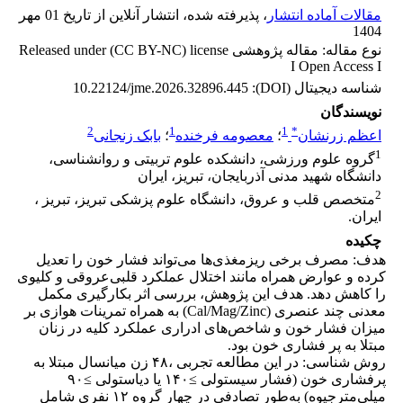
مقالات آماده انتشار
، پذیرفته شده، انتشار آنلاین از تاریخ 01 مهر
1404
نوع مقاله: مقاله پژوهشی Released under (CC BY-NC) license
I Open Access I
شناسه دیجیتال (DOI):
10.22124/jme.2026.32896.445
نویسندگان
2
1
1
*
اعظم زرنشان
؛
معصومه فرخنده
؛
بابک زنجانی
1
گروه علوم ورزشی، دانشکده علوم تربیتی و روانشناسی،
دانشگاه شهید مدنی آذربایجان، تبریز، ایران
2
متخصص قلب و عروق، دانشگاه علوم پزشکی تبریز، تبریز ،
ایران.
چکیده
هدف: مصرف برخی ریزمغذی‌ها می‌تواند فشار خون را تعدیل
کرده و عوارض همراه مانند اختلال عملکرد قلبی‌عروقی و کلیوی
را کاهش دهد. هدف این پژوهش، بررسی اثر بکارگیری مکمل
معدنی چند عنصری (Cal/Mag/Zinc) به همراه تمرینات هوازی بر
میزان فشار خون و شاخص‌های ادراری عملکرد کلیه در زنان
مبتلا به پر فشاری خون بود.
روش شناسی: در این مطالعه تجربی ،۴۸ زن میانسال مبتلا به
پرفشاری خون (فشار سیستولی ≥۱۴۰ یا دیاستولی ≥۹۰
میلی‌متر‌جیوه) به‌طور تصادفی در چهار گروه ۱۲ نفری شامل