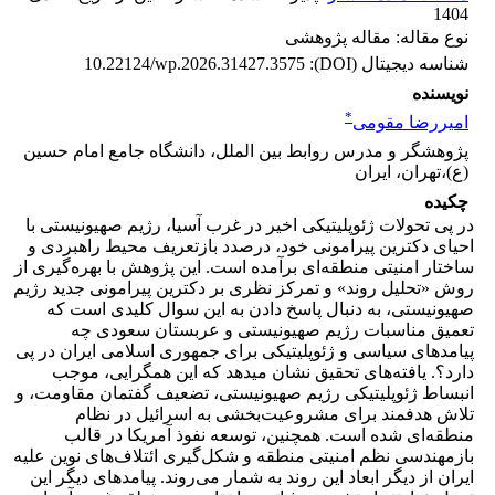
1404
نوع مقاله: مقاله پژوهشی
شناسه دیجیتال (DOI):
10.22124/wp.2026.31427.3575
نویسنده
*
امیررضا مقومی
پژوهشگر و مدرس روابط بین الملل، دانشگاه جامع امام حسین
(ع)،تهران، ایران
چکیده
در پی تحولات ژئوپلیتیکی اخیر در غرب آسیا، رژیم صهیونیستی با
احیای دکترین پیرامونی خود، درصدد بازتعریف محیط راهبردی و
ساختار امنیتی منطقه‌ای برآمده است. این پژوهش با بهره‌گیری از
روش «تحلیل روند» و تمرکز نظری بر دکترین پیرامونی جدید رژیم
صهیونیستی، به دنبال پاسخ دادن به این سوال کلیدی است که
تعمیق مناسبات رژیم صهیونیستی و عربستان سعودی چه
پیامدهای سیاسی و ژئوپلیتیکی برای جمهوری اسلامی ایران در پی
دارد؟. یافته‌های تحقیق نشان می‎دهد که این همگرایی، موجب
انبساط ژئوپلیتیکی رژیم صهیونیستی، تضعیف گفتمان مقاومت، و
تلاش هدفمند برای مشروعیت‌بخشی به اسرائیل در نظام
منطقه‌ای شده است. همچنین، توسعه نفوذ آمریکا در قالب
بازمهندسی نظم امنیتی منطقه و شکل‌گیری ائتلاف‌های نوین علیه
ایران از دیگر ابعاد این روند به شمار می‌روند. پیامدهای دیگر این