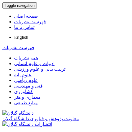
Toggle navigation
صفحه اصلی
فهرست نشریات
تماس با ما
English
فهرست نشریات
همه نشریات
ادبیات و علوم انسانی
تربیت بدنی و علوم ورزشی
علوم پایه
علوم ریاضی
فنی و مهندسی
کشاورزی
معماری و هنر
منابع طبیعی
معاونت پژوهش و فناوری دانشگاه گیلان