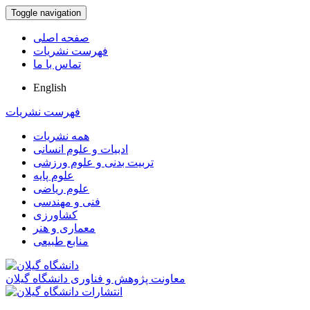
Toggle navigation
صفحه اصلی
فهرست نشریات
تماس با ما
English
فهرست نشریات
همه نشریات
ادبیات و علوم انسانی
تربیت بدنی و علوم ورزشی
علوم پایه
علوم ریاضی
فنی و مهندسی
کشاورزی
معماری و هنر
منابع طبیعی
معاونت پژوهش و فناوری دانشگاه گیلان