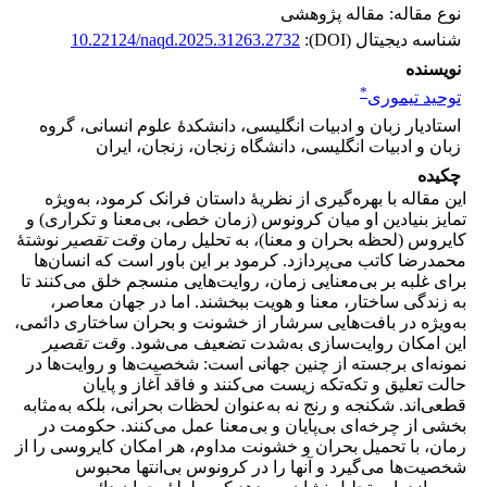
نوع مقاله: مقاله پژوهشی
شناسه دیجیتال (DOI):
10.22124/naqd.2025.31263.2732
نویسنده
*
توحید تیموری
استادیار زبان و ادبیات انگلیسی، دانشکدۀ علوم انسانی، گروه
زبان و ادبیات انگلیسی، دانشگاه زنجان، زنجان، ایران
چکیده
این مقاله با بهره‌گیری از نظریۀ داستان فرانک کرمود، به‌ویژه
تمایز بنیادین او میان کرونوس (زمان خطی، بی‌معنا و تکراری) و
کایروس (لحظه بحران و معنا)، به تحلیل رمان
وقت تقصیر
نوشتۀ
محمدرضا کاتب می‌پردازد. کرمود بر این باور است که انسان‌ها
برای غلبه بر بی‌معنایی زمان، روایت‌هایی منسجم خلق می‌کنند تا
به زندگی ساختار، معنا و هویت ببخشند. اما در جهان معاصر،
به‌ویژه در بافت‌هایی سرشار از خشونت و بحران ساختاری دائمی،
این امکان روایت‌سازی به‌شدت تضعیف می‌شود.
وقت تقصیر
نمونه‌ای برجسته از چنین جهانی است: شخصیت‌ها و روایت‌ها در
حالت تعلیق و تکه‌تکه زیست می‌کنند و فاقد آغاز و پایان
قطعی‌اند. شکنجه و رنج نه به‌عنوان لحظات بحرانی، بلکه به‌مثابه
بخشی از چرخه‌ای بی‌پایان و بی‌معنا عمل می‌کنند. حکومت در
رمان، با تحمیل بحران و خشونت مداوم، هر امکان کایروسی را از
شخصیت‌ها می‌گیرد و آنها را در کرونوس بی‌انتها محبوس