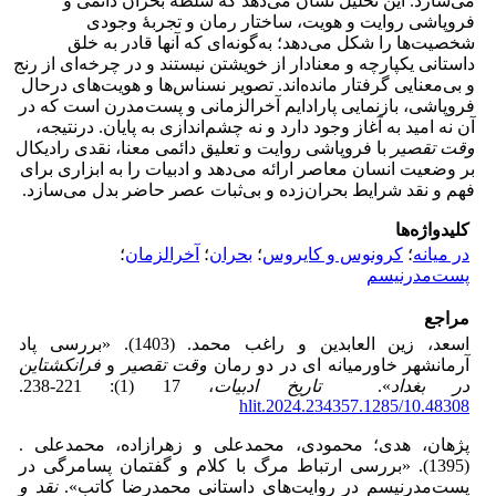
می‌سازد. این تحلیل نشان می‌دهد که سلطۀ بحران دائمی و
فروپاشی روایت و هویت، ساختار رمان و تجربۀ وجودی
شخصیت‌ها را شکل می‌دهد؛ به‌گونه‌ای که آنها قادر به خلق
داستانی یکپارچه و معنادار از خویشتن نیستند و در چرخه‌ای از رنج
و بی‌معنایی گرفتار مانده‌اند. تصویر نسناس‌ها و هویت‌های درحال
فروپاشی، بازنمایی پارادایم آخرالزمانی و پست‌مدرن است که در
آن نه امید به آغاز وجود دارد و نه چشم‌اندازی به پایان. درنتیجه،
وقت تقصیر
با فروپاشی روایت و تعلیق دائمی معنا، نقدی رادیکال
بر وضعیت انسان معاصر ارائه می‌دهد و ادبیات را به ابزاری برای
فهم و نقد شرایط بحران‌زده و بی‌ثبات عصر حاضر بدل می‌سازد.
کلیدواژه‌ها
در میانه
؛
کرونوس و کایروس
؛
بحران
؛
آخرالزمان
؛
پست‌مدرنیسم
مراجع
اسعد، زین العابدین و راغب محمد. (1403). «بررسی پاد
آرمانشهر خاورمیانه ای در دو رمان
وقت تقصیر
و
فرانکشتاین
در بغداد
».
تاریخ ادبیات
، 17 (1): 221-238.
10.48308/hlit.2024.234357.1285
پژهان، هدی؛ محمودی، محمدعلی و زهرازاده، محمدعلی .
(1395). «بررسی ارتباط مرگ با کلام و گفتمان پسامرگی در
پست‌مدرنیسم در روایت‌های داستانی محمدرضا کاتب».
نقد و