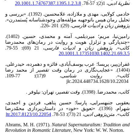
نظریۀ ادبی
، 1(2): 57-78.
20.1001.1.74767387.1395.1.2.3.8
خادمی کولایی، مهدی و ملازاده، غلامحسین. (1392). «بررسی و
تحلیل رمان
هیس
باتوجه­به مؤلفه‌های وجودشناسانه پُست­مدرن».
پژوهش زبان و ادبیات فارسی
، (29): 201 -226.
رامین‌نیا، مریم؛ میردیلمی، آمنه و محمدی، حسین. (1402).
«چندپارگی و تزلزل هویت و روایت ‌در رمان‌های محمدرضا
کاتب».
پژوهش زبان و ادبیات فارسی
، 21 (69): 55-79.
20.1001.1.17351030.1402.21.69.3.5
غفران‌پیر، پریسا؛ عرب یوسف‌آبادی، فائزه و دهمرده، حیدرعلی.
(1404). «عجایب‌نگاری در رمان
وقت تقصیر
از محمد رضا
کاتب».
روایت شناسی
، 9(17): 77-109.
10.22034/jlc.2024.448734.1628
کاتب، محمدرضا. (1398).
وقت تقصیر
، تهران: نیلوفر .
یعقوبی جنبه­سرایی، پارسا؛ حسین پناهی، فردین و احمدی،
شهرام. (1396). «تعویق «خود» در داستان‌پردازی محمّدرضا
کاتب».
متن‌پژوهی ادبی
، 21 (73): 53-78.
10.22054/ltr.2017.8123
Abrams, M. H. (1971).
Natural Supernaturalism: Tradition and
Revolution in Romantic Literature
, New York: W. W. Norton.