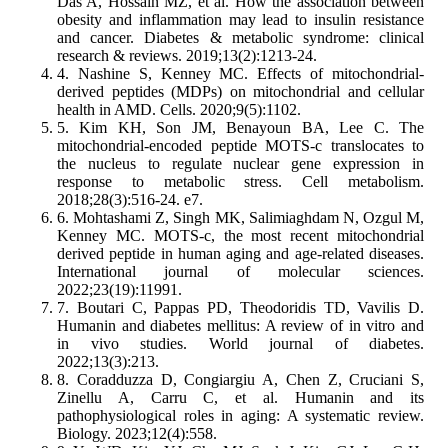
Das A, Hossain MZ, et al. How the association between
obesity and inflammation may lead to insulin resistance
and cancer. Diabetes & metabolic syndrome: clinical
research & reviews. 2019;13(2):1213-24.
4. Nashine S, Kenney MC. Effects of mitochondrial-
derived peptides (MDPs) on mitochondrial and cellular
health in AMD. Cells. 2020;9(5):1102.
5. Kim KH, Son JM, Benayoun BA, Lee C. The
mitochondrial-encoded peptide MOTS-c translocates to
the nucleus to regulate nuclear gene expression in
response to metabolic stress. Cell metabolism.
2018;28(3):516-24. e7.
6. Mohtashami Z, Singh MK, Salimiaghdam N, Ozgul M,
Kenney MC. MOTS-c, the most recent mitochondrial
derived peptide in human aging and age-related diseases.
International journal of molecular sciences.
2022;23(19):11991.
7. Boutari C, Pappas PD, Theodoridis TD, Vavilis D.
Humanin and diabetes mellitus: A review of in vitro and
in vivo studies. World journal of diabetes.
2022;13(3):213.
8. Coradduzza D, Congiargiu A, Chen Z, Cruciani S,
Zinellu A, Carru C, et al. Humanin and its
pathophysiological roles in aging: A systematic review.
Biology. 2023;12(4):558.