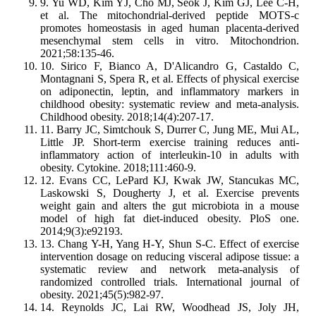
9. Yu WD, Kim YJ, Cho MJ, Seok J, Kim GJ, Lee C-H,
et al. The mitochondrial-derived peptide MOTS-c
promotes homeostasis in aged human placenta-derived
mesenchymal stem cells in vitro. Mitochondrion.
2021;58:135-46.
10. Sirico F, Bianco A, D'Alicandro G, Castaldo C,
Montagnani S, Spera R, et al. Effects of physical exercise
on adiponectin, leptin, and inflammatory markers in
childhood obesity: systematic review and meta-analysis.
Childhood obesity. 2018;14(4):207-17.
11. Barry JC, Simtchouk S, Durrer C, Jung ME, Mui AL,
Little JP. Short-term exercise training reduces anti-
inflammatory action of interleukin-10 in adults with
obesity. Cytokine. 2018;111:460-9.
12. Evans CC, LePard KJ, Kwak JW, Stancukas MC,
Laskowski S, Dougherty J, et al. Exercise prevents
weight gain and alters the gut microbiota in a mouse
model of high fat diet-induced obesity. PloS one.
2014;9(3):e92193.
13. Chang Y-H, Yang H-Y, Shun S-C. Effect of exercise
intervention dosage on reducing visceral adipose tissue: a
systematic review and network meta-analysis of
randomized controlled trials. International journal of
obesity. 2021;45(5):982-97.
14. Reynolds JC, Lai RW, Woodhead JS, Joly JH,