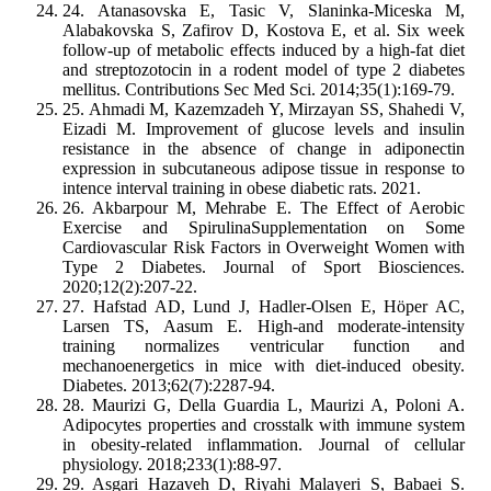
24. Atanasovska E, Tasic V, Slaninka-Miceska M,
Alabakovska S, Zafirov D, Kostova E, et al. Six week
follow-up of metabolic effects induced by a high-fat diet
and streptozotocin in a rodent model of type 2 diabetes
mellitus. Contributions Sec Med Sci. 2014;35(1):169-79.
25. Ahmadi M, Kazemzadeh Y, Mirzayan SS, Shahedi V,
Eizadi M. Improvement of glucose levels and insulin
resistance in the absence of change in adiponectin
expression in subcutaneous adipose tissue in response to
intence interval training in obese diabetic rats. 2021.
26. Akbarpour M, Mehrabe E. The Effect of Aerobic
Exercise and SpirulinaSupplementation on Some
Cardiovascular Risk Factors in Overweight Women with
Type 2 Diabetes. Journal of Sport Biosciences.
2020;12(2):207-22.
27. Hafstad AD, Lund J, Hadler-Olsen E, Höper AC,
Larsen TS, Aasum E. High-and moderate-intensity
training normalizes ventricular function and
mechanoenergetics in mice with diet-induced obesity.
Diabetes. 2013;62(7):2287-94.
28. Maurizi G, Della Guardia L, Maurizi A, Poloni A.
Adipocytes properties and crosstalk with immune system
in obesity‐related inflammation. Journal of cellular
physiology. 2018;233(1):88-97.
29. Asgari Hazaveh D, Riyahi Malayeri S, Babaei S.