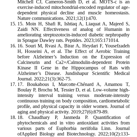
Mitchell CJ, Cameron-Smith D, et al. MOTS-c is an
exercise-induced mitochondrial-encoded regulator of age-
dependent physical decline and muscle homeostasis.
Nature communications. 2021;12(1):470.
15. Moin H, Shafi R, Ishtiaq A, Liaquat A, Majeed S,
Zaidi NN. Effectiveness of analog of Humanin in
ameliorating streptozotocin-induced diabetic nephropathy
in Sprague Dawley rats. Peptides. 2023;165:171014.
16. Souri M, Rvasi A, Birar A, Heydari F, Yousefzadeh
H, Hosseini A, et al. The Effect of Aerobic Training
before Alzheimer’s Induction on the Expression of
Calcineurin and Ca2+/Calmodulin-dependent Protein
Kinase II Gene in the Hippocampus of Rats with
Alzheimer’s Disease. Jundishapur Scientific Medical
Journal. 2022;21(3):362-75.
17. Boukabous I, Marcotte-Chénard A, Amamou T,
Boulay P, Brochu M, Tessier D, et al. Low-volume high-
intensity interval training versus moderate-intensity
continuous training on body composition, cardiometabolic
profile, and physical capacity in older women. Journal of
aging and physical activity. 2019;27(6):879-89.
18. Chaudhary P, Janmeda P. Quantification of
phytochemicals and in vitro antioxidant activities from
various parts of Euphorbia neriifolia Linn. Journal
ofApplied Biology and Biotechnology. 2022;10(2):133-