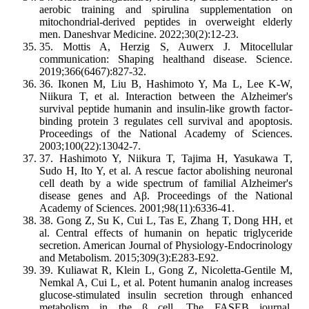
aerobic training and spirulina supplementation on
mitochondrial-derived peptides in overweight elderly
men. Daneshvar Medicine. 2022;30(2):12-23.
35. Mottis A, Herzig S, Auwerx J. Mitocellular
communication: Shaping healthand disease. Science.
2019;366(6467):827-32.
36. Ikonen M, Liu B, Hashimoto Y, Ma L, Lee K-W,
Niikura T, et al. Interaction between the Alzheimer's
survival peptide humanin and insulin-like growth factor-
binding protein 3 regulates cell survival and apoptosis.
Proceedings of the National Academy of Sciences.
2003;100(22):13042-7.
37. Hashimoto Y, Niikura T, Tajima H, Yasukawa T,
Sudo H, Ito Y, et al. A rescue factor abolishing neuronal
cell death by a wide spectrum of familial Alzheimer's
disease genes and Aβ. Proceedings of the National
Academy of Sciences. 2001;98(11):6336-41.
38. Gong Z, Su K, Cui L, Tas E, Zhang T, Dong HH, et
al. Central effects of humanin on hepatic triglyceride
secretion. American Journal of Physiology-Endocrinology
and Metabolism. 2015;309(3):E283-E92.
39. Kuliawat R, Klein L, Gong Z, Nicoletta-Gentile M,
Nemkal A, Cui L, et al. Potent humanin analog increases
glucose-stimulated insulin secretion through enhanced
metabolism in the β cell. The FASEB journal.