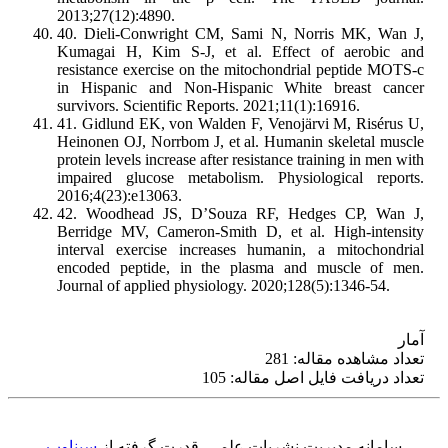
2013;27(12):4890.
40. Dieli-Conwright CM, Sami N, Norris MK, Wan J,
Kumagai H, Kim S-J, et al. Effect of aerobic and
resistance exercise on the mitochondrial peptide MOTS-c
in Hispanic and Non-Hispanic White breast cancer
survivors. Scientific Reports. 2021;11(1):16916.
41. Gidlund EK, von Walden F, Venojärvi M, Risérus U,
Heinonen OJ, Norrbom J, et al. Humanin skeletal muscle
protein levels increase after resistance training in men with
impaired glucose metabolism. Physiological reports.
2016;4(23):e13063.
42. Woodhead JS, D’Souza RF, Hedges CP, Wan J,
Berridge MV, Cameron-Smith D, et al. High-intensity
interval exercise increases humanin, a mitochondrial
encoded peptide, in the plasma and muscle of men.
Journal of applied physiology. 2020;128(5):1346-54.
آمار
تعداد مشاهده مقاله: 281
تعداد دریافت فایل اصل مقاله: 105
سامانه مدیریت نشریات علمی.
قدرت گرفته از
سیناوب