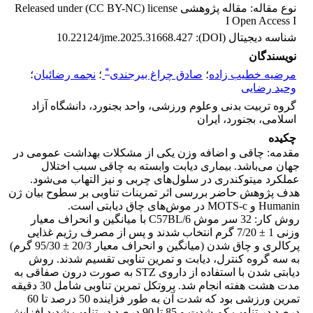
نوع مقاله: مقاله پژوهشی Released under (CC BY-NC) license
I Open Access I
شناسه دیجیتال (DOI):
10.22124/jme.2025.31668.427
نویسندگان
*
مرضیه خطیب زاده
؛
صادق چراغ بیرجندی
؛
نجمه رضائیان
؛
وحید رضایی
گروه تربیت بدنی وعلوم ورزشی، واحد بجنورد، دانشگاه آزاد
اسلامی، بجنورد، ایران
چکیده
مقدمه: چاقی و اضافه وزن یکی از مشکلات بهداشت عمومی در
جهان می‌باشد. بیماری دیابت وابسته به چاقی سبب اختلال
عملکرد میتوکندری در سلول‌های چربی و نیز التهاب می‌شود.
هدف پژوهش حاضر بررسی اثر تمرینات تناوبی بر سطوح بیان ژن
Humanin و MOTS-c در موش‌های چاق دیابتی است.
روش کار: 32 سر موش C57BL/6 با میانگین و انحراف معیار
وزنی 1 ± 7/20 گرم انتخاب شدند و پس از مصرف رژیم غذایی
پرکالری و چاق شدن (میانگین و انحراف معیار 20/3 ± 95/30 گرم)
به سه گروه کنترل، دیابت و تمرین تناوبی تقسیم شدند. روش
دیابتی شدن با استفاده از داروی STZ به صورت درون صفاقی به
مدت هشت هفته انجام شد. پروتکل تمرین تناوبی شامل 30 دقیقه
تمرین ورزشی بود که شدت آن به طور فزاینده 50 درصد تا 60
درصد در تناوب کم شدت و 85 تا 90 درصد در تناوب شدید افزایش