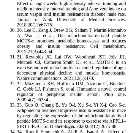
Effect of eight weeks high intensity interval training and
medium intensity interval training and Aloe vera intake on
serum vaspin and insulin resistancein diabetic male rats.
Journal of Arak University of Medical Sciences.
2018;20(11):67-75.
30. Lee C, Zeng J, Drew BG, Sallam T, Martin-Montalvo
A, Wan J, et al. The mitochondrial-derived peptide
MOTS-c promotes metabolic homeostasis and reduces
obesity and insulin resistance. Cell metabolism.
2015;21(3):443-54.
31. Reynolds JC, Lai RW, Woodhead JST, Joly JH,
Mitchell CJ, Cameron-Smith D, et al. MOTS-c is an
exercise-induced mitochondrial-encoded regulator of age-
dependent physical decline and muscle homeostasis.
Nature communications. 2021;12(1):470.
32. Muzumdar RH, Huffman DM, Atzmon G, Buettner
C, Cobb LJ, Fishman S, et al. Humanin: a novel central
regulator of peripheral insulin action. PloS one.
2009;4(7):e6334.
33. Guo Q, Chang B, Yu Q-l, Xu S-t, Yi X-j, Cao S-c.
Adiponectin treatment improves insulin resistance in mice
by regulating the expression of the mitochondrial-derived
peptide MOTS-c and its response to exercise via APPL1–
SIRT1–PGC-1α. Diabetologia. 2020;63(12):2675-88.
34. Raoufi SangachinA, Abdi A, Barari A. Effect of