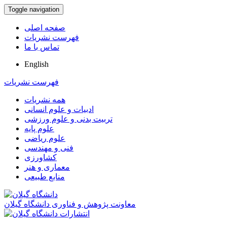
Toggle navigation
صفحه اصلی
فهرست نشریات
تماس با ما
English
فهرست نشریات
همه نشریات
ادبیات و علوم انسانی
تربیت بدنی و علوم ورزشی
علوم پایه
علوم ریاضی
فنی و مهندسی
کشاورزی
معماری و هنر
منابع طبیعی
معاونت پژوهش و فناوری دانشگاه گیلان