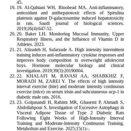
45.
19. Al-Qahtani WH, Binobead MA. Anti-inflammatory,
antioxidant and antihepatotoxic effects of Spirulina
platensis against D-galactosamine induced hepatotoxicity
in rats. Saudi journal of biological sciences.
2019;26(4):647-52.
20. Baker LH. Monitoring Mucosal Immunity, Upper
Respiratory Illness, and the Influence of Vitamin D in
Athletes. 2023.
21. Alizadeh H, Safarzade A. High intensity intermittent
training induces anti-inflammatory cytokine responses and
improves body composition in overweight adolescent
boys. Hormone molecular biology and clinical
investigation. 2019;39(3):20190004.
22. KHALAFI M, RAVASI AA, SHABKHIZ F,
MORADI M, ZAREI Y. The effects of high intensity
interval exercise (hiie) and moderate intensity continuous
exercise (mice) on serum irisin and subcutaneous ucp-1 in
diabetic male rats. 2016.
23. Golpasandi H, Rahimi MR, Ghasemi P, Ahmadi S,
Abdollahpour S. Investigation of Excessive Autophagy in
Visceral Adipose Tissue of Type 2 Diabetic Rats
Following Eight Weeks of High-Intensity Interval
Training and Moderate-Intensity Continuous Training.
Metabolism and Exercise. 2025;15(1):-.