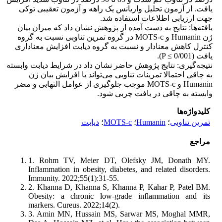
یافت. از آزمون تحلیل واریانس یک راهه و آزمون تعقیبی توکی
جهت ارزیابی اطلاعات استفاده شد.
یافته‌ها: نتایج به دست آمده از پژوهش نشان داد که میزان بیان
ژن Humanin و MOTS-c در گروه تمرین تناوبی نسبت به گروه
کنترل کاهش معنادار و نسبت به گروه دیابت افزایش معناداری
یافت (P ≤ 0/001).
نتیجه‌گیری: نتایج پژوهش حاضر نشان داد در شرایط دیابت وابسته
به چاقی احتمالا تمرینات تناوبی می‌تواند با افزایش بیان ژن
Humanin و MOTS-c موجب جلوگیری از عوامل التهابی و مضر
وابسته به چاقی در بافت چربی شود.
کلیدواژه‌ها
تمرین تناوبی
؛
Humanin
؛
MOTS-c
؛
دیابت
مراجع
1. Rohm TV, Meier DT, Olefsky JM, Donath MY.
Inflammation in obesity, diabetes, and related disorders.
Immunity. 2022;55(1):31-55.
2. Khanna D, Khanna S, Khanna P, Kahar P, Patel BM.
Obesity: a chronic low-grade inflammation and its
markers. Cureus. 2022;14(2).
3. Amin MN, Hussain MS, Sarwar MS, Moghal MMR,