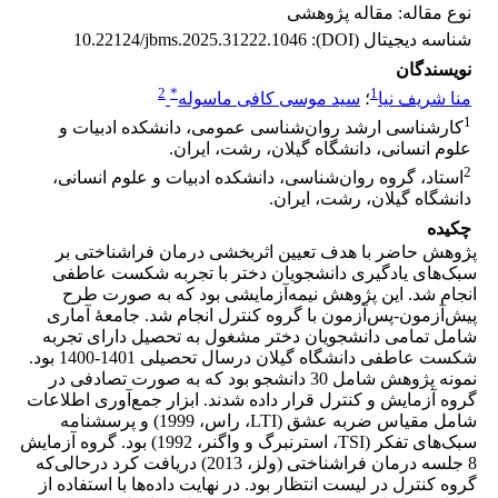
نوع مقاله: مقاله پژوهشی
شناسه دیجیتال (DOI):
10.22124/jbms.2025.31222.1046
نویسندگان
2
*
1
منا شریف نیا
؛
سید موسی کافی ماسوله
1
کارشناسی ارشد روان‌شناسی عمومی، دانشکده ادبیات و
علوم انسانی، دانشگاه گیلان، رشت، ایران.
2
استاد، گروه روان‌شناسی، دانشکده ادبیات و علوم انسانی،
دانشگاه گیلان، رشت، ایران.
چکیده
پژوهش حاضر با هدف تعیین اثربخشی درمان فراشناختی بر
سبک‌های یادگیری دانشجویان دختر با تجربه شکست عاطفی
انجام شد. این پژوهش نیمه‌آزمایشی بود که به صورت طرح
پیش‌آزمون-پس‌آزمون با گروه کنترل انجام شد. جامعۀ آماری
شامل تمامی دانشجویان دختر مشغول به تحصیل دارای تجربه
شکست عاطفی دانشگاه گیلان درسال تحصیلی 1401-1400 بود.
نمونه پژوهش شامل 30 دانشجو بود که به صورت تصادفی در
گروه آزمایش و کنترل قرار داده شدند. ابزار جمع‌آوری اطلاعات
شامل مقیاس ضربه عشق (LTI، راس، 1999) و پرسشنامه
سبک‌های تفکر (TSI، استرنبرگ و واگنر، 1992) بود. گروه آزمایش
8 جلسه درمان فراشناختی (ولز، 2013) دریافت کرد درحالی‌که
گروه کنترل در لیست انتظار بود. در نهایت داده‌ها با استفاده از