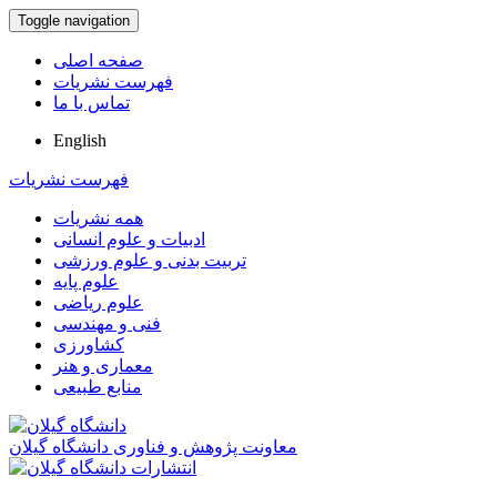
Toggle navigation
صفحه اصلی
فهرست نشریات
تماس با ما
English
فهرست نشریات
همه نشریات
ادبیات و علوم انسانی
تربیت بدنی و علوم ورزشی
علوم پایه
علوم ریاضی
فنی و مهندسی
کشاورزی
معماری و هنر
منابع طبیعی
معاونت پژوهش و فناوری دانشگاه گیلان