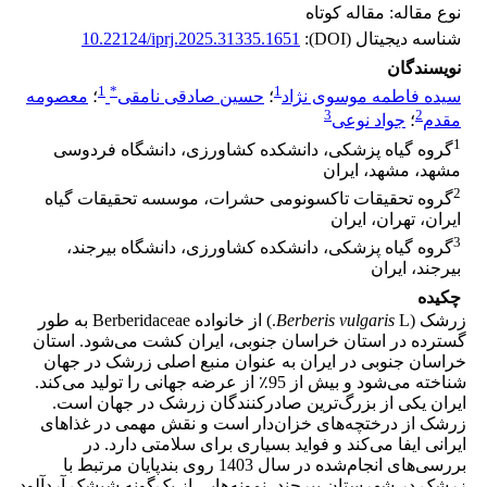
نوع مقاله: مقاله کوتاه
شناسه دیجیتال (DOI):
10.22124/iprj.2025.31335.1651
نویسندگان
1
*
1
سیده فاطمه موسوی نژاد
؛
حسین صادقی نامقی
؛
معصومه
3
2
مقدم
؛
جواد نوعی
1
گروه گیاه پزشکی، دانشکده کشاورزی، دانشگاه فردوسی
مشهد، مشهد، ایران
2
گروه تحقیقات تاکسونومی حشرات، موسسه تحقیقات گیاه
ایران، تهران، ایران
3
گروه گیاه پزشکی، دانشکده کشاورزی، دانشگاه بیرجند،
بیرجند، ایران
چکیده
زرشک (
vulgaris
Berberis
L.) از خانواده Berberidaceae به طور
گسترده در استان خراسان جنوبی، ایران کشت می‌شود. استان
خراسان جنوبی در ایران به عنوان منبع اصلی زرشک در جهان
شناخته می‌شود و بیش از 95٪ از عرضه جهانی را تولید می‌کند.
ایران یکی از بزرگ‌ترین صادرکنندگان زرشک در جهان است.
زرشک از درختچه‌های خزان‌دار است و نقش مهمی در غذاهای
ایرانی ایفا می‌کند و فواید بسیاری برای سلامتی دارد. در
بررسی‌های انجام‌شده در سال 1403 روی بندپایان مرتبط با
زرشک در شهرستان بیرجند، نمونه‌هایی از یک‌گونه شپشک آردآلود