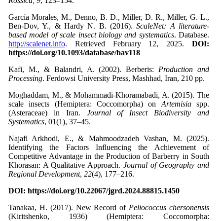
Rossica, 9
, 123–154.
García Morales, M., Denno, B. D., Miller, D. R., Miller, G. L.,
Ben-Dov, Y., & Hardy N. B. (2016).
ScaleNet: A literature-
based model of scale insect biology and systematics
. Database.
http://scalenet.info
. Retrieved February 12, 2025.
DOI:
https://doi.org/
10.1093/database/bav118
Kafi, M., & Balandri, A. (2002). Berberis:
Production and
Processing
. Ferdowsi University Press, Mashhad, Iran, 210 pp.
Moghaddam, M., & Mohammadi-Khoramabadi, A. (2015). The
scale insects (Hemiptera: Coccomorpha) on
Artemisia
spp.
(Asteraceae) in Iran.
Journal of Insect Biodiversity and
Systematics
, 01(1), 37–45.
Najafi Arkhodi, E., & Mahmoodzadeh Vashan, M. (2025).
Identifying the Factors Influencing the Achievement of
Competitive Advantage in the Production of Barberry in South
Khorasan: A Qualitative Approach.
Journal of Geography and
Regional Development
,
22
(4), 177–216.
DOI: https://doi.org/10.22067/jgrd.2024.88815.1450
Tanakaa, H. (2017). New Record of
Peliococcus chersonensis
(Kiritshenko, 1936) (Hemiptera: Coccomorpha: