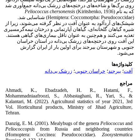
روی برگ‌ها و شاخه‌های درختچه‌های زرشک بی‌دانه جمع‌آوری شد
که به نام
(Kiritshenko, 1936)
chersonensis
Peliococcus
(Hemiptera: Coccomorpha: Pseudococcidae) شناسایی شد.
شپشک‌های آردآلود به عنوان آفت در نظر گرفته می‌شوند، زیرا از
شیره گیاهان گلخانه‌ای، گیاهان آپارتمانی و درختان نیمه‌گرمسیری
تغذیه می‌کنند و هم‌چنین به عنوان ناقل بیماری‌های گیاهی هستند.
این آفت روی درختچه‌های زرشک بی‌دانه در استان خراسان
جنوبی و شهرستان بیرجند برای اولین بار از ایران گزارش
می‌شود.
کلیدواژه‌ها
آفت
؛
بیرجند
؛
خراسان جنوبی
؛
زرشک بی‌دانه
مراجع
Ahmadi, K., Ebadzadeh, H. R., Hatami, F.,
Mohammadniaafroozi, S., Abbastaghani, R., Yari, S., &
Kalantari, M. (2022). Agricultural statistics of year 2021, 3rd
Vol. Horticultural products, Ministry of Jihad Agriculture,
Tehran.
Danzig, E. M. (2001). Mealybugs of the genera
Peliococcus
and
Peliococcopsis
from Russia and neighboring countries
(Homoptera: Coccinea: Pseudococcidae).
Zoosystematica