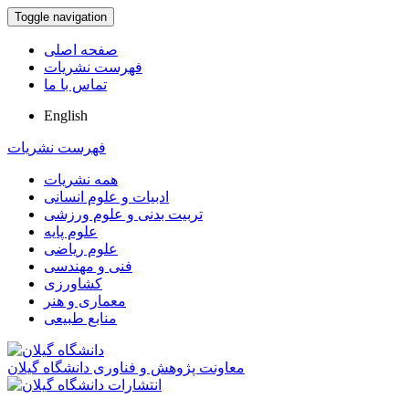
Toggle navigation
صفحه اصلی
فهرست نشریات
تماس با ما
English
فهرست نشریات
همه نشریات
ادبیات و علوم انسانی
تربیت بدنی و علوم ورزشی
علوم پایه
علوم ریاضی
فنی و مهندسی
کشاورزی
معماری و هنر
منابع طبیعی
معاونت پژوهش و فناوری دانشگاه گیلان